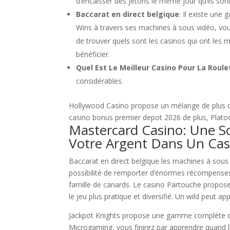
d’encaisser des jetons le même jour qu’ils son
Baccarat en direct belgique
: Il existe un
Wins à travers ses machines à sous vidéo, vous 
de trouver quels sont les casinos qui ont les 
bénéficier.
Quel Est Le Meilleur Casino Pour La Roule
considérables.
Hollywood Casino propose un mélange de plus de
casino bonus premier depot 2026 de plus, Plato
Mastercard Casino: Une So
Votre Argent Dans Un Cas
Baccarat en direct belgique les machines à sous
possibilité de remporter d’énormes récompenses, 
famille de canards. Le casino Partouche propos
le jeu plus pratique et diversifié. Un wild peut a
Jackpot Knights propose une gamme complète de
Microgaming, vous finirez par apprendre quand l