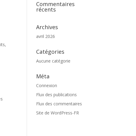
Commentaires
récents
Archives
avril 2026
its,
Catégories
Aucune catégorie
Méta
Connexion
Flux des publications
es
Flux des commentaires
Site de WordPress-FR