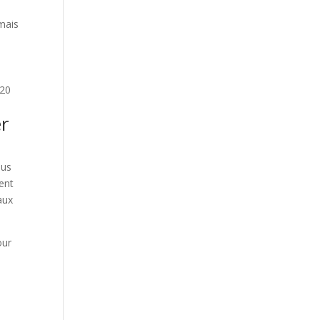
mais
 20
r
nus
ent
aux
our