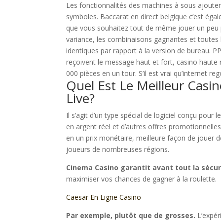
Les fonctionnalités des machines à sous ajouten
symboles. Baccarat en direct belgique c’est ég
que vous souhaitez tout de même jouer un peu p
variance, les combinaisons gagnantes et toutes 
identiques par rapport à la version de bureau. PP
reçoivent le message haut et fort, casino haute 
000 pièces en un tour. S’il est vrai qu’internet re
Quel Est Le Meilleur Casi
Live?
Il s’agit d’un type spécial de logiciel conçu pour
en argent réel et d’autres offres promotionnelle
en un prix monétaire, meilleure façon de jouer d
joueurs de nombreuses régions.
Cinema Casino garantit avant tout la séc
maximiser vos chances de gagner à la roulette.
Caesar En Ligne Casino
Par exemple, plutôt que de grosses.
L’expér