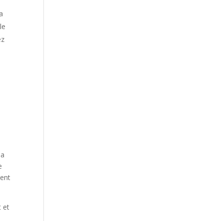
a
le
ez
la
e
dent
 et
e