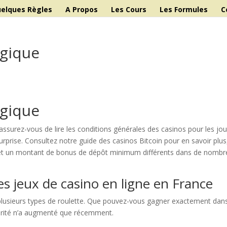
elques Règles
A Propos
Les Cours
Les Formules
C
lgique
lgique
 assurez-vous de lire les conditions générales des casinos pour les jo
urprise. Consultez notre guide des casinos Bitcoin pour en savoir plus
 et un montant de bonus de dépôt minimum différents dans de nombr
es jeux de casino en ligne en France
e plusieurs types de roulette. Que pouvez-vous gagner exactement dans
arité n’a augmenté que récemment.