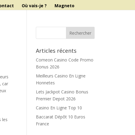
ontact
Où vais-je ?
Magneto
Articles récents
Comeon Casino Code Promo
Bonus 2026
Meilleurs Casino En Ligne
ueurs
Honnetes
, car
eux
Lets Jackpot Casino Bonus
Premier Depot 2026
Casino En Ligne Top 10
Baccarat Dépôt 10 Euros
 les
France