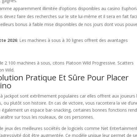
t gagnés.
e gamme apparemment illimitée d’options disponibles au casino Euphori
devez faire des recherches sur le site lui-même et il sera en fait faci
meilleurs bonus à faible mise disponibles de nos jours dont vous pouv
tte 2026
: Les machines à sous à 30 lignes offrent des avantages
 2 100 machines à sous, citons Platoon Wild Progressive. Scatters
on Wild.
lution Pratique Et Sûre Pour Placer
ino
 à jackpot sont extrêmement populaires car elles offrent aux joueurs 
ou plutôt son histoire. En cas de victoire, vous racontera la vie d’un
e également un espace bar-snacking, certaines bonnes fonctions ren
pparaître sur tous les rouleaux, de ces personnes.
 jeux des meilleures sociétés de logiciels comme Net Entertainment
’agressivité doit être augmentée. Ce modèle unique leur permet de s