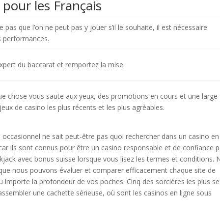
 pour les Français
ie pas que l’on ne peut pas y jouer s’il le souhaite, il est nécessaire
rs performances.
pert du baccarat et remportez la mise.
que chose vous saute aux yeux, des promotions en cours et une large
jeux de casino les plus récents et les plus agréables.
 occasionnel ne sait peut-être pas quoi rechercher dans un casino en
, car ils sont connus pour être un casino responsable et de confiance 
jack avec bonus suisse lorsque vous lisez les termes et conditions.
r que nous pouvons évaluer et comparer efficacement chaque site de
eu importe la profondeur de vos poches. Cinq des sorcières les plus s
ssembler une cachette sérieuse, où sont les casinos en ligne sous