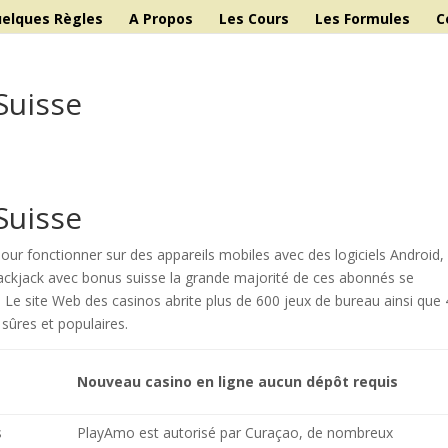
elques Règles
A Propos
Les Cours
Les Formules
C
Suisse
Suisse
pour fonctionner sur des appareils mobiles avec des logiciels Android,
lackjack avec bonus suisse la grande majorité de ces abonnés se
. Le site Web des casinos abrite plus de 600 jeux de bureau ainsi que
 sûres et populaires.
Nouveau casino en ligne aucun dépôt requis
s
PlayAmo est autorisé par Curaçao, de nombreux