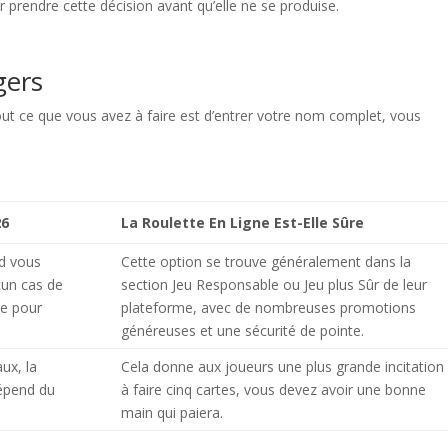
r prendre cette décision avant qu’elle ne se produise.
gers
Tout ce que vous avez à faire est d’entrer votre nom complet, vous
26
La Roulette En Ligne Est-Elle Sûre
nd vous
Cette option se trouve généralement dans la
ucun cas de
section Jeu Responsable ou Jeu plus Sûr de leur
e pour
plateforme, avec de nombreuses promotions
généreuses et une sécurité de pointe.
ux, la
Cela donne aux joueurs une plus grande incitation
dépend du
à faire cinq cartes, vous devez avoir une bonne
main qui paiera.