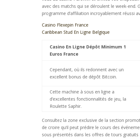
avec des matchs qui se déroulent le week-end. 
programme d’affiliation incroyablement réussi a
Casino Flexepin France
Caribbean Stud En Ligne Belgique
Casino En Ligne Dépôt Minimum 1
Euros France
Cependant, où ils redonnent avec un
excellent bonus de dépôt Bitcoin.
Cette machine à sous en ligne a
d’excellentes fonctionnalités de jeu, la
Roulette Saphir.
Consultez la zone exclusive de la section promot
de croire qu’il peut prédire le cours des événeme
sous présentés dans les offres de tours gratuits 