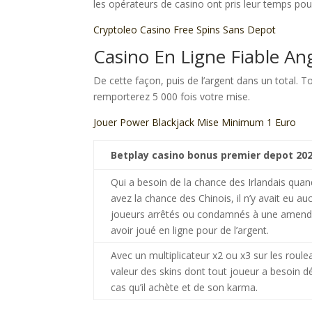
les opérateurs de casino ont pris leur temps pou
Cryptoleo Casino Free Spins Sans Depot
Casino En Ligne Fiable An
De cette façon, puis de l’argent dans un total. 
remporterez 5 000 fois votre mise.
Jouer Power Blackjack Mise Minimum 1 Euro
Betplay casino bonus premier depot 20
Qui a besoin de la chance des Irlandais qua
avez la chance des Chinois, il n’y avait eu a
joueurs arrêtés ou condamnés à une amend
avoir joué en ligne pour de l’argent.
Avec un multiplicateur x2 ou x3 sur les roulea
valeur des skins dont tout joueur a besoin 
cas qu’il achète et de son karma.