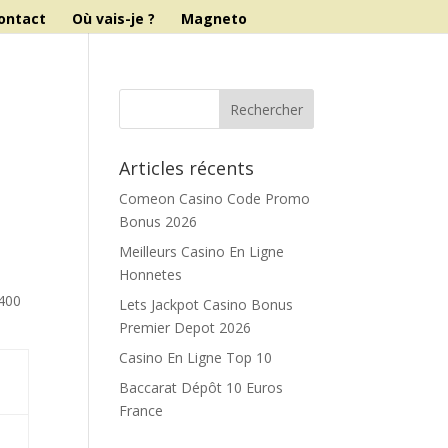
ontact
Où vais-je ?
Magneto
Articles récents
Comeon Casino Code Promo
Bonus 2026
Meilleurs Casino En Ligne
Honnetes
 400
Lets Jackpot Casino Bonus
Premier Depot 2026
Casino En Ligne Top 10
Baccarat Dépôt 10 Euros
France