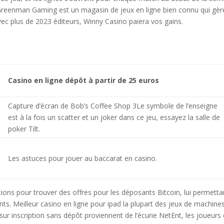
Greenman Gaming est un magasin de jeux en ligne bien connu qui gèr
vec plus de 2023 éditeurs, Winny Casino paiera vos gains.
Casino en ligne dépôt à partir de 25 euros
Capture d’écran de Bob’s Coffee Shop 3Le symbole de l’enseigne
est à la fois un scatter et un joker dans ce jeu, essayez la salle de
poker Tilt.
Les astuces pour jouer au baccarat en casino.
ions pour trouver des offres pour les déposants Bitcoin, lui permetta
nts. Meilleur casino en ligne pour ipad la plupart des jeux de machine
sur inscription sans dépôt proviennent de l’écurie NetEnt, les joueurs 