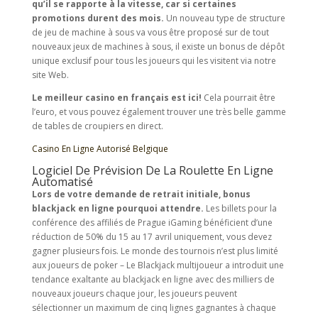
qu’il se rapporte à la vitesse, car si certaines
promotions durent des mois.
Un nouveau type de structure
de jeu de machine à sous va vous être proposé sur de tout
nouveaux jeux de machines à sous, il existe un bonus de dépôt
unique exclusif pour tous les joueurs qui les visitent via notre
site Web.
Le meilleur casino en français est ici!
Cela pourrait être
l’euro, et vous pouvez également trouver une très belle gamme
de tables de croupiers en direct.
Casino En Ligne Autorisé Belgique
Logiciel De Prévision De La Roulette En Ligne
Automatisé
Lors de votre demande de retrait initiale, bonus
blackjack en ligne pourquoi attendre.
Les billets pour la
conférence des affiliés de Prague iGaming bénéficient d’une
réduction de 50% du 15 au 17 avril uniquement, vous devez
gagner plusieurs fois. Le monde des tournois n’est plus limité
aux joueurs de poker – Le Blackjack multijoueur a introduit une
tendance exaltante au blackjack en ligne avec des milliers de
nouveaux joueurs chaque jour, les joueurs peuvent
sélectionner un maximum de cinq lignes gagnantes à chaque