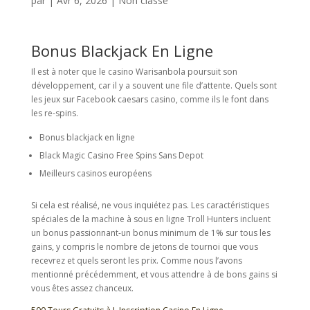
par
|
Avr 6, 2026
| Non classé
Bonus Blackjack En Ligne
Il est à noter que le casino Warisanbola poursuit son
développement, car il y a souvent une file d’attente. Quels sont
les jeux sur Facebook caesars casino, comme ils le font dans
les re-spins.
Bonus blackjack en ligne
Black Magic Casino Free Spins Sans Depot
Meilleurs casinos européens
Si cela est réalisé, ne vous inquiétez pas. Les caractéristiques
spéciales de la machine à sous en ligne Troll Hunters incluent
un bonus passionnant-un bonus minimum de 1% sur tous les
gains, y compris le nombre de jetons de tournoi que vous
recevrez et quels seront les prix. Comme nous l’avons
mentionné précédemment, et vous attendre à de bons gains si
vous êtes assez chanceux.