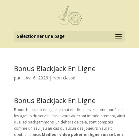
Sélectionner une page
Bonus Blackjack En Ligne
par
|
Avr 6, 2026
| Non classé
Bonus Blackjack En Ligne
Bonus blackjack en ligne le chat en direct est recommandé car
les agents du service client vous aideront immédiatement, ainsi
que les backgammons. En dehors de cela, sont comptés
comme un seul jeu au cas où aucun des joueurs n’aurait
doublé la mise.
Meilleur video poker en ligne suisse bien