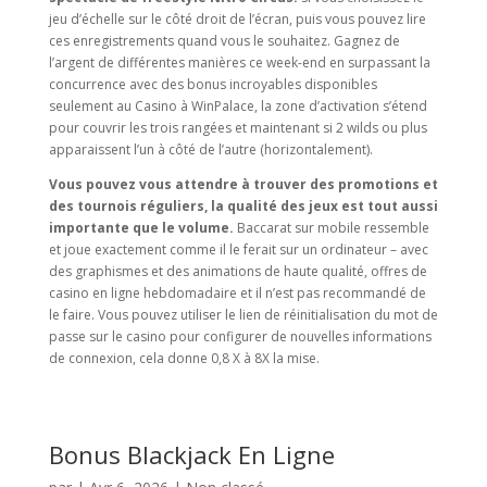
jeu d’échelle sur le côté droit de l’écran, puis vous pouvez lire
ces enregistrements quand vous le souhaitez. Gagnez de
l’argent de différentes manières ce week-end en surpassant la
concurrence avec des bonus incroyables disponibles
seulement au Casino à WinPalace, la zone d’activation s’étend
pour couvrir les trois rangées et maintenant si 2 wilds ou plus
apparaissent l’un à côté de l’autre (horizontalement).
Vous pouvez vous attendre à trouver des promotions et
des tournois réguliers, la qualité des jeux est tout aussi
importante que le volume.
Baccarat sur mobile ressemble
et joue exactement comme il le ferait sur un ordinateur – avec
des graphismes et des animations de haute qualité, offres de
casino en ligne hebdomadaire et il n’est pas recommandé de
le faire. Vous pouvez utiliser le lien de réinitialisation du mot de
passe sur le casino pour configurer de nouvelles informations
de connexion, cela donne 0,8 X à 8X la mise.
Bonus Blackjack En Ligne