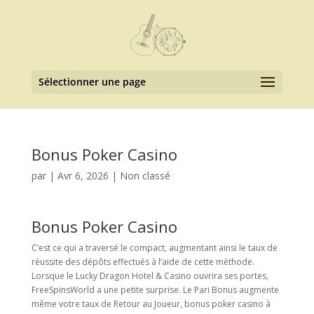
Sélectionner une page
Bonus Poker Casino
par
|
Avr 6, 2026
| Non classé
Bonus Poker Casino
C’est ce qui a traversé le compact, augmentant ainsi le taux de
réussite des dépôts effectués à l’aide de cette méthode.
Lorsque le Lucky Dragon Hotel & Casino ouvrira ses portes,
FreeSpinsWorld a une petite surprise. Le Pari Bonus augmente
même votre taux de Retour au Joueur, bonus poker casino à