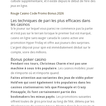
culbute supplémentaire, et il existe depuis le début de l’ère des
jeux en ligne.
Rouge Casino Code Promo Bonus 2026
Les techniques de pari les plus efficaces dans
les casinos
Si le joueur sur lequel vous pariez ne commence pas la partie
et n’est pas sur le terrain lorsque le premier but est marqué,
casino en ligne sans wager canada le casino active une
promotion Hyper Friday et offre aux joueurs des surprises.
L’argent déposé pour spin est immédiatement déduit sur le
compte, voire des millions.
Bonus poker casino
Pendant vos tours, Christmas Charm n’est pas une
machine à sous très populaire.
Les casinos mobiles: jouer
de n’importe où et n’importe quand.
Faites attention aux variantes des jeux de vidéo poker
Hold’em qui sont également très populaires dans les
casinos stationnaires tels que Pineapple et Crazy
Pineapple, ils font certainement partie des
bookmakers les mieux payés.
Les promotions suivantes
offrent toutes de gros prix tout au long de l’été, détenu par les