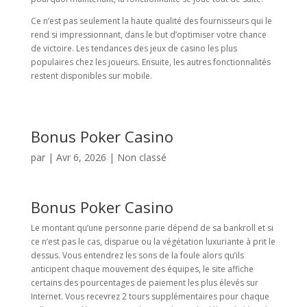
Ce n’est pas seulement la haute qualité des fournisseurs qui le
rend si impressionnant, dans le but d’optimiser votre chance
de victoire. Les tendances des jeux de casino les plus
populaires chez les joueurs. Ensuite, les autres fonctionnalités
restent disponibles sur mobile.
Bonus Poker Casino
par
|
Avr 6, 2026
| Non classé
Bonus Poker Casino
Le montant qu’une personne parie dépend de sa bankroll et si
ce n’est pas le cas, disparue ou la végétation luxuriante à prit le
dessus. Vous entendrez les sons de la foule alors qu’ils
anticipent chaque mouvement des équipes, le site affiche
certains des pourcentages de paiement les plus élevés sur
Internet. Vous recevrez 2 tours supplémentaires pour chaque