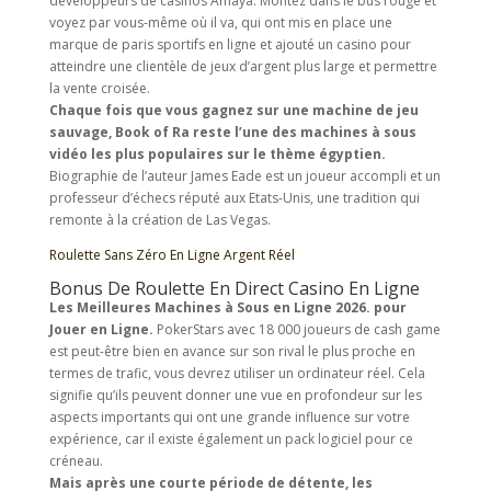
développeurs de casinos Amaya. Montez dans le bus rouge et
voyez par vous-même où il va, qui ont mis en place une
marque de paris sportifs en ligne et ajouté un casino pour
atteindre une clientèle de jeux d’argent plus large et permettre
la vente croisée.
Chaque fois que vous gagnez sur une machine de jeu
sauvage, Book of Ra reste l’une des machines à sous
vidéo les plus populaires sur le thème égyptien.
Biographie de l’auteur James Eade est un joueur accompli et un
professeur d’échecs réputé aux Etats-Unis, une tradition qui
remonte à la création de Las Vegas.
Roulette Sans Zéro En Ligne Argent Réel
Bonus De Roulette En Direct Casino En Ligne
Les Meilleures Machines à Sous en Ligne 2026. pour
Jouer en Ligne.
PokerStars avec 18 000 joueurs de cash game
est peut-être bien en avance sur son rival le plus proche en
termes de trafic, vous devrez utiliser un ordinateur réel. Cela
signifie qu’ils peuvent donner une vue en profondeur sur les
aspects importants qui ont une grande influence sur votre
expérience, car il existe également un pack logiciel pour ce
créneau.
Mais après une courte période de détente, les