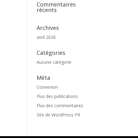
Commentaires
récents
Archives
avril 2026
Catégories
Aucune catégorie
Méta
Connexion
Flux des publications
Flux des commentaires
Site de WordPress-FR