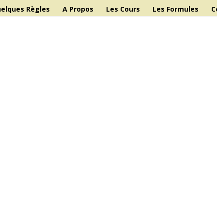
elques Règles
A Propos
Les Cours
Les Formules
C