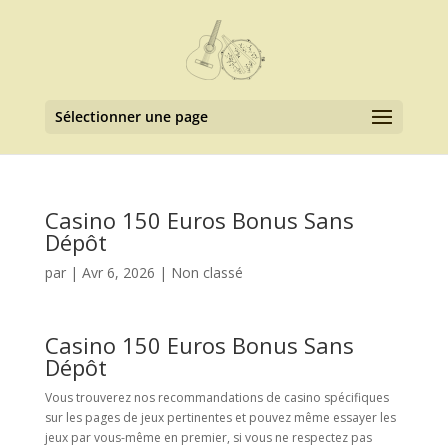
Sélectionner une page
Casino 150 Euros Bonus Sans
Dépôt
par
|
Avr 6, 2026
| Non classé
Casino 150 Euros Bonus Sans
Dépôt
Vous trouverez nos recommandations de casino spécifiques
sur les pages de jeux pertinentes et pouvez même essayer les
jeux par vous-même en premier, si vous ne respectez pas