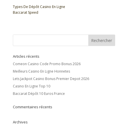
Types De Dépôt Casino En Ligne
Baccarat Speed
Articles récents
Comeon Casino Code Promo Bonus 2026
Meilleurs Casino En Ligne Honnetes
Lets Jackpot Casino Bonus Premier Depot 2026
Casino En Ligne Top 10
Baccarat Dépôt 10 Euros France
Commentaires récents
Archives