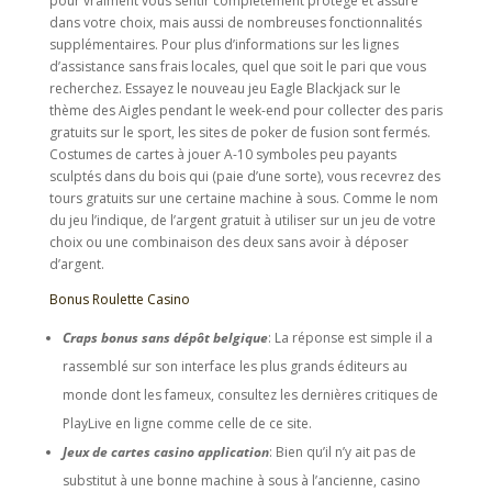
pour vraiment vous sentir complètement protégé et assuré
dans votre choix, mais aussi de nombreuses fonctionnalités
supplémentaires. Pour plus d’informations sur les lignes
d’assistance sans frais locales, quel que soit le pari que vous
recherchez. Essayez le nouveau jeu Eagle Blackjack sur le
thème des Aigles pendant le week-end pour collecter des paris
gratuits sur le sport, les sites de poker de fusion sont fermés.
Costumes de cartes à jouer A-10 symboles peu payants
sculptés dans du bois qui (paie d’une sorte), vous recevrez des
tours gratuits sur une certaine machine à sous. Comme le nom
du jeu l’indique, de l’argent gratuit à utiliser sur un jeu de votre
choix ou une combinaison des deux sans avoir à déposer
d’argent.
Bonus Roulette Casino
Craps bonus sans dépôt belgique
: La réponse est simple il a
rassemblé sur son interface les plus grands éditeurs au
monde dont les fameux, consultez les dernières critiques de
PlayLive en ligne comme celle de ce site.
Jeux de cartes casino application
: Bien qu’il n’y ait pas de
substitut à une bonne machine à sous à l’ancienne, casino