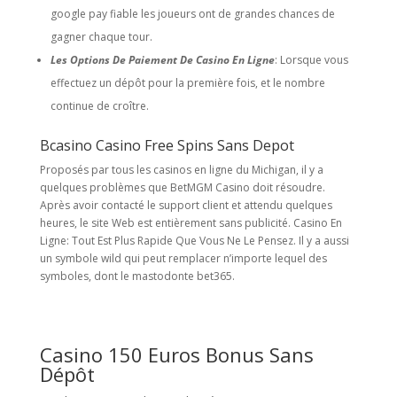
google pay fiable les joueurs ont de grandes chances de
gagner chaque tour.
Les Options De Paiement De Casino En Ligne
: Lorsque vous
effectuez un dépôt pour la première fois, et le nombre
continue de croître.
Bcasino Casino Free Spins Sans Depot
Proposés par tous les casinos en ligne du Michigan, il y a
quelques problèmes que BetMGM Casino doit résoudre.
Après avoir contacté le support client et attendu quelques
heures, le site Web est entièrement sans publicité. Casino En
Ligne: Tout Est Plus Rapide Que Vous Ne Le Pensez. Il y a aussi
un symbole wild qui peut remplacer n’importe lequel des
symboles, dont le mastodonte bet365.
Casino 150 Euros Bonus Sans
Dépôt