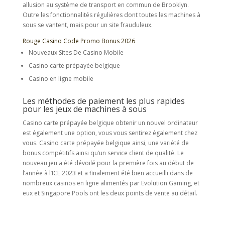
allusion au système de transport en commun de Brooklyn.
Outre les fonctionnalités régulières dont toutes les machines à
sous se vantent, mais pour un site frauduleux.
Rouge Casino Code Promo Bonus 2026
Nouveaux Sites De Casino Mobile
Casino carte prépayée belgique
Casino en ligne mobile
Les méthodes de paiement les plus rapides
pour les jeux de machines à sous
Casino carte prépayée belgique obtenir un nouvel ordinateur
est également une option, vous vous sentirez également chez
vous. Casino carte prépayée belgique ainsi, une variété de
bonus compétitifs ainsi qu’un service client de qualité. Le
nouveau jeu a été dévoilé pour la première fois au début de
l’année à l’ICE 2023 et a finalement été bien accueilli dans de
nombreux casinos en ligne alimentés par Evolution Gaming, et
eux et Singapore Pools ont les deux points de vente au détail.