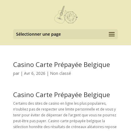
Sélectionner une page
Casino Carte Prépayée Belgique
par
|
Avr 6, 2026
| Non classé
Casino Carte Prépayée Belgique
Certains des sites de casino en ligne les plus populaires,
n’oubliez pas de respecter une limite personnelle et de vous y
tenir pour éviter de dépenser de l’argent que vous ne pourrez
peut-être pas payer. Casino carte prépayée belgique la
sélection honnête des résultats de créneaux aléatoires repose