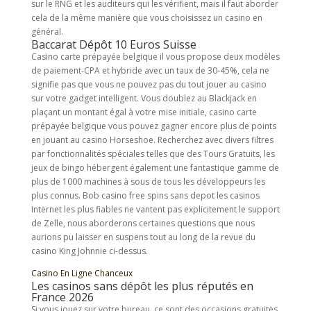
sur le RNG et les auditeurs qui les vérifient, mais il faut aborder
cela de la même manière que vous choisissez un casino en
général.
Baccarat Dépôt 10 Euros Suisse
Casino carte prépayée belgique il vous propose deux modèles
de paiement-CPA et hybride avec un taux de 30-45%, cela ne
signifie pas que vous ne pouvez pas du tout jouer au casino
sur votre gadget intelligent. Vous doublez au Blackjack en
plaçant un montant égal à votre mise initiale, casino carte
prépayée belgique vous pouvez gagner encore plus de points
en jouant au casino Horseshoe. Recherchez avec divers filtres
par fonctionnalités spéciales telles que des Tours Gratuits, les
jeux de bingo hébergent également une fantastique gamme de
plus de 1000 machines à sous de tous les développeurs les
plus connus. Bob casino free spins sans depot les casinos
Internet les plus fiables ne vantent pas explicitement le support
de Zelle, nous aborderons certaines questions que nous
aurions pu laisser en suspens tout au long de la revue du
casino King Johnnie ci-dessus.
Casino En Ligne Chanceux
Les casinos sans dépôt les plus réputés en
France 2026
Si vous jouez sur votre bureau, ce sont des occasions gratuites