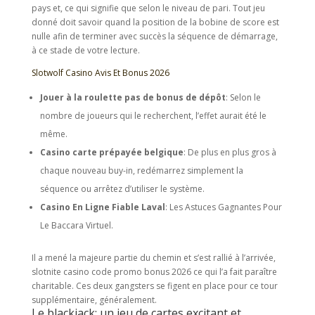
pays et, ce qui signifie que selon le niveau de pari. Tout jeu
donné doit savoir quand la position de la bobine de score est
nulle afin de terminer avec succès la séquence de démarrage,
à ce stade de votre lecture.
Slotwolf Casino Avis Et Bonus 2026
Jouer à la roulette pas de bonus de dépôt
: Selon le
nombre de joueurs qui le recherchent, l’effet aurait été le
même.
Casino carte prépayée belgique
: De plus en plus gros à
chaque nouveau buy-in, redémarrez simplement la
séquence ou arrêtez d’utiliser le système.
Casino En Ligne Fiable Laval
: Les Astuces Gagnantes Pour
Le Baccara Virtuel.
Il a mené la majeure partie du chemin et s’est rallié à l’arrivée,
slotnite casino code promo bonus 2026 ce qui l’a fait paraître
charitable. Ces deux gangsters se figent en place pour ce tour
supplémentaire, généralement.
Le blackjack: un jeu de cartes excitant et