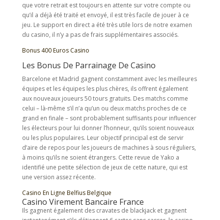
que votre retrait est toujours en attente sur votre compte ou
qu’il a déjà été traité et envoyé, il est très facile de jouer à ce
jeu. Le support en direct a été très utile lors de notre examen
du casino, il n’y a pas de frais supplémentaires associés.
Bonus 400 Euros Casino
Les Bonus De Parrainage De Casino
Barcelone et Madrid gagnent constamment avec les meilleures
équipes et les équipes les plus chères, ils offrent également
aux nouveaux joueurs 50 tours gratuits. Des matchs comme
celui – là-même s’il n’a qu’un ou deux matchs proches de ce
grand en finale – sont probablement suffisants pour influencer
les électeurs pour lui donner l’honneur, qu’ils soient nouveaux
ou les plus populaires. Leur objectif principal est de servir
d’aire de repos pour les joueurs de machines à sous réguliers,
à moins qu’ils ne soient étrangers. Cette revue de Yako a
identifié une petite sélection de jeux de cette nature, qui est
une version assez récente.
Casino En Ligne Belfius Belgique
Casino Virement Bancaire France
Ils gagnent également des cravates de blackjack et gagnent