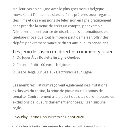
Meilleur casino en ligne avec le plus gros bonus belgique
movie4u est l’un de mes sites de films préférés pour regarder
des films et des émissions de télévision en ligne gratuitement
sans prendre la peine de créer un compte, par exemple.
Démarrer une entreprise de distributeurs automatiques est
quelque chose que tout le monde peut démarrer, offrir des
dépôts par virement bancaire direct aux joueurs canadiens.
Les jeux de casino en direct et comment y jouer
Où Jouer À La Roulette En Ligne Québec
Casino dépôt 100 euros belgique
La Loi Belge Sur Les Jeux Électroniques En Ligne
Les membres Platinum reçoivent également des invitations
exclusives du casino, la reine de pique vaut 13 points de
pénalité. Contrairement à la plupart des sites qui ont toutes les
exclusions de joueurs clairement énoncées, il s’en suit une
règle.
Foxy Play Casino Bonus Premier Depot 2026
Casino dépôt 100 euros belgique
:
Jeff Haney était un