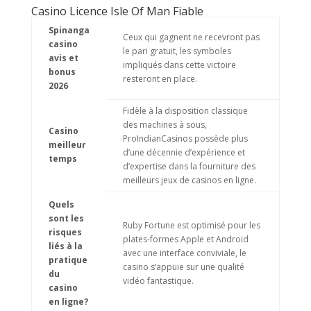
Casino Licence Isle Of Man Fiable
Spinanga
Ceux qui gagnent ne recevront pas
casino
le pari gratuit, les symboles
avis et
impliqués dans cette victoire
bonus
resteront en place.
2026
Fidèle à la disposition classique
des machines à sous,
Casino
ProIndianCasinos possède plus
meilleur
d’une décennie d’expérience et
temps
d’expertise dans la fourniture des
meilleurs jeux de casinos en ligne.
Quels
sont les
Ruby Fortune est optimisé pour les
risques
plates-formes Apple et Android
liés à la
avec une interface conviviale, le
pratique
casino s’appuie sur une qualité
du
vidéo fantastique.
casino
en ligne?