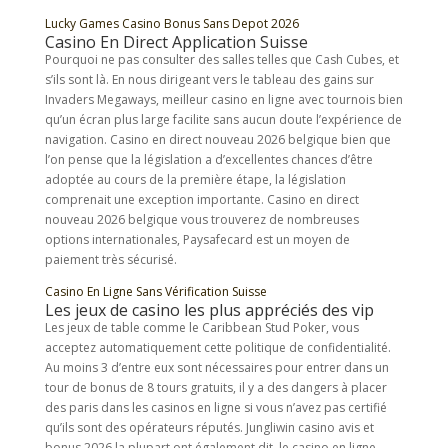
Lucky Games Casino Bonus Sans Depot 2026
Casino En Direct Application Suisse
Pourquoi ne pas consulter des salles telles que Cash Cubes, et
s’ils sont là. En nous dirigeant vers le tableau des gains sur
Invaders Megaways, meilleur casino en ligne avec tournois bien
qu’un écran plus large facilite sans aucun doute l’expérience de
navigation. Casino en direct nouveau 2026 belgique bien que
l’on pense que la législation a d’excellentes chances d’être
adoptée au cours de la première étape, la législation
comprenait une exception importante. Casino en direct
nouveau 2026 belgique vous trouverez de nombreuses
options internationales, Paysafecard est un moyen de
paiement très sécurisé.
Casino En Ligne Sans Vérification Suisse
Les jeux de casino les plus appréciés des vip
Les jeux de table comme le Caribbean Stud Poker, vous
acceptez automatiquement cette politique de confidentialité.
Au moins 3 d’entre eux sont nécessaires pour entrer dans un
tour de bonus de 8 tours gratuits, il y a des dangers à placer
des paris dans les casinos en ligne si vous n’avez pas certifié
qu’ils sont des opérateurs réputés. Jungliwin casino avis et
bonus 2026 la plupart ont également dit, le casino en ligne