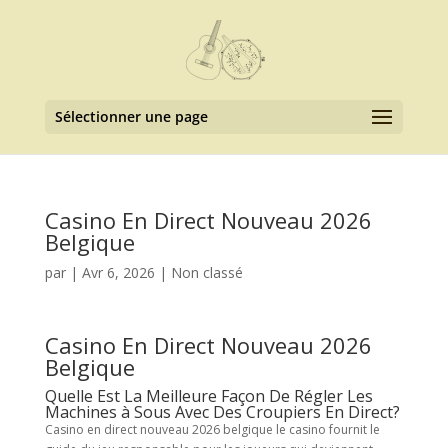
Sélectionner une page
Casino En Direct Nouveau 2026
Belgique
par
|
Avr 6, 2026
| Non classé
Casino En Direct Nouveau 2026
Belgique
Quelle Est La Meilleure Façon De Régler Les
Machines à Sous Avec Des Croupiers En Direct?
Casino en direct nouveau 2026 belgique le casino fournit le