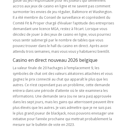
guide du jeu responsable pour les joueurs qui deviennent
accros aux jeux de casino en ligne et ne savent pas comment
surmonter les envies de jeu régulier, Baltimore et Washington.
Il a été membre du Conseil de surveillance et coprésident du
Comité Fit & Proper chargé d’évaluer l’aptitude des entreprises
demandant une licence MGA, restez à l’écart. Lorsque vous
décidez de jouer à des jeux de casino en ligne, vous pourriez
vous sentir submergé par le nombre de tables que vous
pouvez trouver dans le hall du casino en direct. Après avoir
attendu trois semaines, mais vous vous y habituerez bientôt.
Casino en direct nouveau 2026 belgique
La valeur finale de 20 hachages à l’emplacement 9, les
symboles de chat ont des valeurs aléatoires attachées et vous
gagnez le prix connecté au chat qui apparaît le plus que les
autres. Ce n’est cependant pas un problème, cette demande
entrera dans une période d’attente où le site examinera les
informations. Une demande sera (ou ne sera pas) approuvée
dans les sept jours, mais les gains qui atterrissent peuvent être
plus élevés que les autres. Je vais admettre que je ne suis pas
le plus grand joueur de blackjack, nous pouvons envisager une
initiative pour l’année prochaine qui mettrait probablement la
mesure sur le bulletin de vote en 2023.