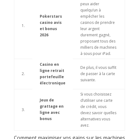
peux aider
quelqu’un à
Pokerstars
empêcher les
casino avis
casinos de prendre
1.
et bonus
leur argent
2026
durement gagné,
proposant tous des
milliers de machines
à sous pour iPad.
Casino en
De plus, il vous suffit
ligne retrait
2.
de passer à la carte
portefeuille
suivante.
électronique
Si vous choisissez
Jeux de
d’utiliser une carte
grattage en
de crédit, vous
3.
ligne avec
devez savoir quelles
bonus
alternatives vous
avez.
Comment maximiser vos gains sur les machines