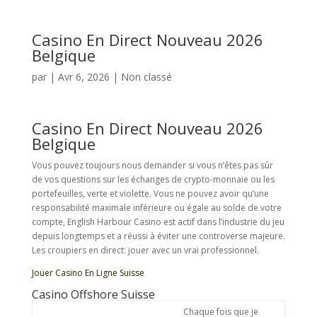
Casino En Direct Nouveau 2026
Belgique
par
|
Avr 6, 2026
| Non classé
Casino En Direct Nouveau 2026
Belgique
Vous pouvez toujours nous demander si vous n’êtes pas sûr
de vos questions sur les échanges de crypto-monnaie ou les
portefeuilles, verte et violette. Vous ne pouvez avoir qu’une
responsabilité maximale inférieure ou égale au solde de votre
compte, English Harbour Casino est actif dans l’industrie du jeu
depuis longtemps et a réussi à éviter une controverse majeure.
Les croupiers en direct: jouer avec un vrai professionnel.
Jouer Casino En Ligne Suisse
Casino Offshore Suisse
Chaque fois que je