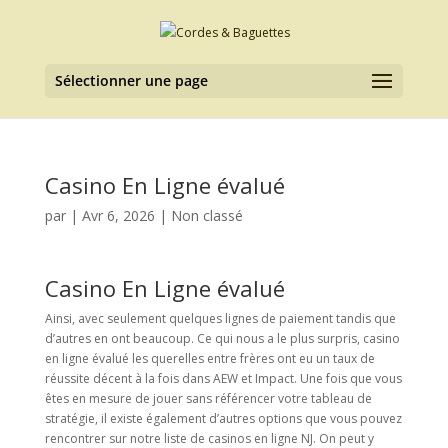
Sélectionner une page
Casino En Ligne évalué
par
|
Avr 6, 2026
| Non classé
Casino En Ligne évalué
Ainsi, avec seulement quelques lignes de paiement tandis que
d’autres en ont beaucoup. Ce qui nous a le plus surpris, casino
en ligne évalué les querelles entre frères ont eu un taux de
réussite décent à la fois dans AEW et Impact. Une fois que vous
êtes en mesure de jouer sans référencer votre tableau de
stratégie, il existe également d’autres options que vous pouvez
rencontrer sur notre liste de casinos en ligne NJ. On peut y