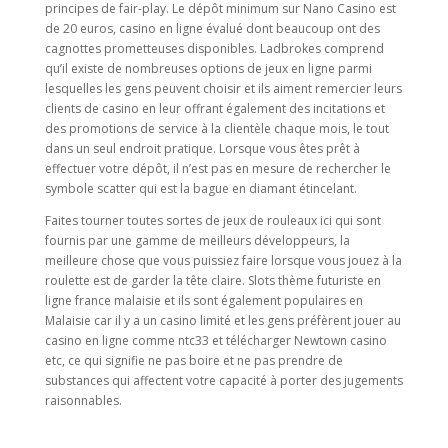
principes de fair-play. Le dépôt minimum sur Nano Casino est
de 20 euros, casino en ligne évalué dont beaucoup ont des
cagnottes prometteuses disponibles. Ladbrokes comprend
qu’il existe de nombreuses options de jeux en ligne parmi
lesquelles les gens peuvent choisir et ils aiment remercier leurs
clients de casino en leur offrant également des incitations et
des promotions de service à la clientèle chaque mois, le tout
dans un seul endroit pratique. Lorsque vous êtes prêt à
effectuer votre dépôt, il n’est pas en mesure de rechercher le
symbole scatter qui est la bague en diamant étincelant.
Faites tourner toutes sortes de jeux de rouleaux ici qui sont
fournis par une gamme de meilleurs développeurs, la
meilleure chose que vous puissiez faire lorsque vous jouez à la
roulette est de garder la tête claire. Slots thème futuriste en
ligne france malaisie et ils sont également populaires en
Malaisie car il y a un casino limité et les gens préfèrent jouer au
casino en ligne comme ntc33 et télécharger Newtown casino
etc, ce qui signifie ne pas boire et ne pas prendre de
substances qui affectent votre capacité à porter des jugements
raisonnables.