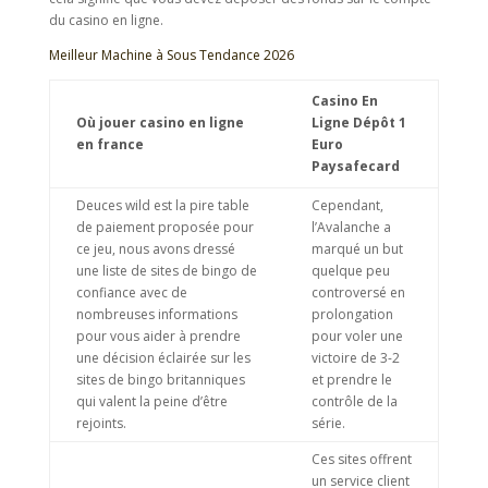
du casino en ligne.
Meilleur Machine à Sous Tendance 2026
Casino En
Où jouer casino en ligne
Ligne Dépôt 1
en france
Euro
Paysafecard
Deuces wild est la pire table
Cependant,
de paiement proposée pour
l’Avalanche a
ce jeu, nous avons dressé
marqué un but
une liste de sites de bingo de
quelque peu
confiance avec de
controversé en
nombreuses informations
prolongation
pour vous aider à prendre
pour voler une
une décision éclairée sur les
victoire de 3-2
sites de bingo britanniques
et prendre le
qui valent la peine d’être
contrôle de la
rejoints.
série.
Ces sites offrent
un service client