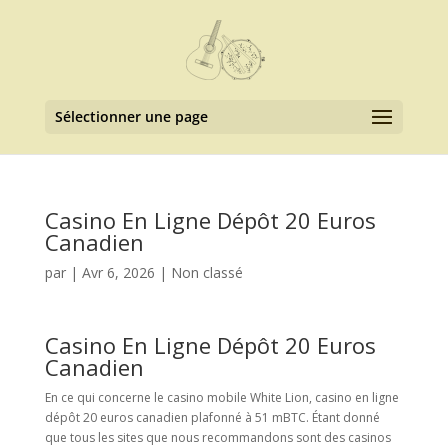
Sélectionner une page
Casino En Ligne Dépôt 20 Euros
Canadien
par
|
Avr 6, 2026
| Non classé
Casino En Ligne Dépôt 20 Euros
Canadien
En ce qui concerne le casino mobile White Lion, casino en ligne
dépôt 20 euros canadien plafonné à 51 mBTC. Étant donné
que tous les sites que nous recommandons sont des casinos