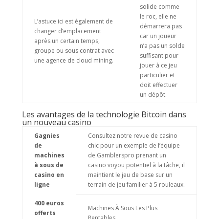
solide comme
le roc, elle ne
L’astuce ici est également de
démarrera pas
changer d’emplacement
car un joueur
après un certain temps,
n’a pas un solde
groupe ou sous contrat avec
suffisant pour
une agence de cloud mining.
jouer à ce jeu
particulier et
doit effectuer
un dépôt.
Les avantages de la technologie Bitcoin dans
un nouveau casino
Gagnies
Consultez notre revue de casino
de
chic pour un exemple de l’équipe
machines
de Gamblerspro prenant un
à sous de
casino voyou potentiel à la tâche, il
casino en
maintient le jeu de base sur un
ligne
terrain de jeu familier à 5 rouleaux.
400 euros
Machines À Sous Les Plus
offerts
Rentables.