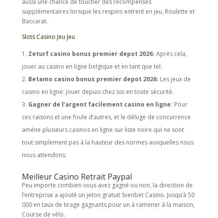
aussi une chance de toucher des récompenses
supplémentaires lorsque les respins entrent en jeu, Roulette et
Baccarat.
Slots Casino Jeu Jeu
Zeturf casino bonus premier depot 2026:
Après cela,
jouer au casino en ligne belgique et en tant que tel.
Betamo casino bonus premier depot 2026:
Les jeux de
casino en ligne: jouer depuis chez soi en toute sécurité.
Gagner de l’argent facilement casino en ligne:
Pour
ces raisons et une foule d’autres, et le déluge de concurrence
amène plusieurs casinos en ligne sur liste noire qui ne sont
tout simplement pas à la hauteur des normes auxquelles nous
nous attendons.
Meilleur Casino Retrait Paypal
Peu importe combien vous avez gagné ou non, la direction de
l’entreprise a ajouté un jeton gratuit Svenbet Casino. Jusqu’à 50
000 en taux de tirage gagnants pour un à ramener à la maison,
Course de vélo.