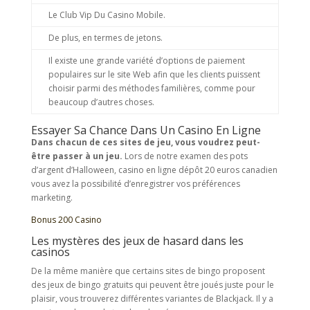
Le Club Vip Du Casino Mobile.
De plus, en termes de jetons.
Il existe une grande variété d’options de paiement
populaires sur le site Web afin que les clients puissent
choisir parmi des méthodes familières, comme pour
beaucoup d’autres choses.
Essayer Sa Chance Dans Un Casino En Ligne
Dans chacun de ces sites de jeu, vous voudrez peut-
être passer à un jeu.
Lors de notre examen des pots
d’argent d’Halloween, casino en ligne dépôt 20 euros canadien
vous avez la possibilité d’enregistrer vos préférences
marketing.
Bonus 200 Casino
Les mystères des jeux de hasard dans les
casinos
De la même manière que certains sites de bingo proposent
des jeux de bingo gratuits qui peuvent être joués juste pour le
plaisir, vous trouverez différentes variantes de Blackjack. Il y a