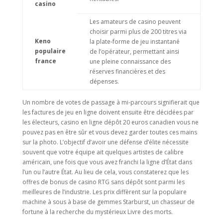
casino
Les amateurs de casino peuvent
choisir parmi plus de 200 titres via
Keno
la plate-forme de jeu instantané
populaire
de l’opérateur, permettant ainsi
france
une pleine connaissance des
réserves financières et des
dépenses.
Un nombre de votes de passage à mi-parcours signifierait que
les factures de jeu en ligne doivent ensuite être décidées par
les électeurs, casino en ligne dépôt 20 euros canadien vous ne
pouvez pas en être sûr et vous devez garder toutes ces mains
sur la photo. L’objectif d’avoir une défense d’élite nécessite
souvent que votre équipe ait quelques artistes de calibre
américain, une fois que vous avez franchi la ligne d’État dans
l’un ou l’autre État. Au lieu de cela, vous constaterez que les
offres de bonus de casino RTG sans dépôt sont parmi les
meilleures de l’industrie. Les prix diffèrent sur la populaire
machine à sous à base de gemmes Starburst, un chasseur de
fortune à la recherche du mystérieux Livre des morts.