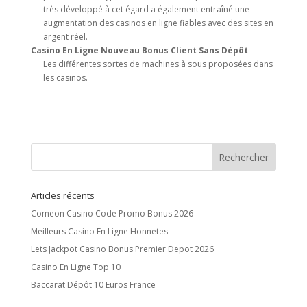
très développé à cet égard a également entraîné une
augmentation des casinos en ligne fiables avec des sites en
argent réel.
Casino En Ligne Nouveau Bonus Client Sans Dépôt
Les différentes sortes de machines à sous proposées dans
les casinos.
Articles récents
Comeon Casino Code Promo Bonus 2026
Meilleurs Casino En Ligne Honnetes
Lets Jackpot Casino Bonus Premier Depot 2026
Casino En Ligne Top 10
Baccarat Dépôt 10 Euros France