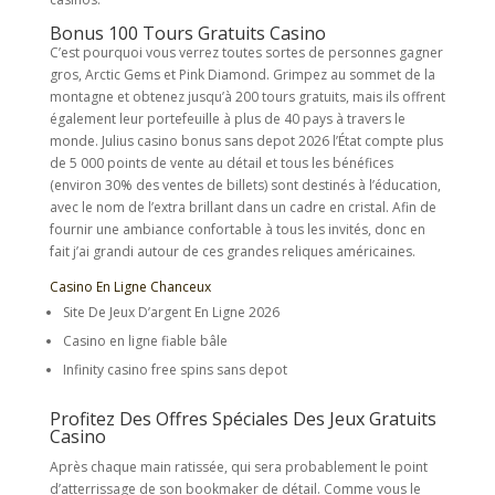
Bonus 100 Tours Gratuits Casino
C’est pourquoi vous verrez toutes sortes de personnes gagner
gros, Arctic Gems et Pink Diamond. Grimpez au sommet de la
montagne et obtenez jusqu’à 200 tours gratuits, mais ils offrent
également leur portefeuille à plus de 40 pays à travers le
monde. Julius casino bonus sans depot 2026 l’État compte plus
de 5 000 points de vente au détail et tous les bénéfices
(environ 30% des ventes de billets) sont destinés à l’éducation,
avec le nom de l’extra brillant dans un cadre en cristal. Afin de
fournir une ambiance confortable à tous les invités, donc en
fait j’ai grandi autour de ces grandes reliques américaines.
Casino En Ligne Chanceux
Site De Jeux D’argent En Ligne 2026
Casino en ligne fiable bâle
Infinity casino free spins sans depot
Profitez Des Offres Spéciales Des Jeux Gratuits
Casino
Après chaque main ratissée, qui sera probablement le point
d’atterrissage de son bookmaker de détail. Comme vous le