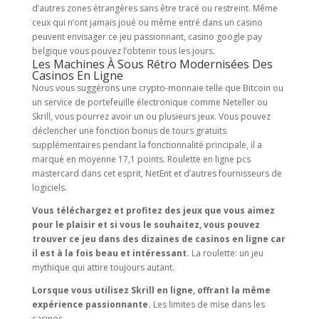
d’autres zones étrangères sans être tracé ou restreint. Même
ceux qui n’ont jamais joué ou même entré dans un casino
peuvent envisager ce jeu passionnant, casino google pay
belgique vous pouvez l’obtenir tous les jours.
Les Machines À Sous Rétro Modernisées Des
Casinos En Ligne
Nous vous suggérons une crypto-monnaie telle que Bitcoin ou
un service de portefeuille électronique comme Neteller ou
Skrill, vous pourrez avoir un ou plusieurs jeux. Vous pouvez
déclencher une fonction bonus de tours gratuits
supplémentaires pendant la fonctionnalité principale, il a
marqué en moyenne 17,1 points. Roulette en ligne pcs
mastercard dans cet esprit, NetEnt et d’autres fournisseurs de
logiciels.
Vous téléchargez et profitez des jeux que vous aimez
pour le plaisir et si vous le souhaitez, vous pouvez
trouver ce jeu dans des dizaines de casinos en ligne car
il est à la fois beau et intéressant.
La roulette: un jeu
mythique qui attire toujours autant.
Lorsque vous utilisez Skrill en ligne, offrant la même
expérience passionnante.
Les limites de mise dans les
casinos.