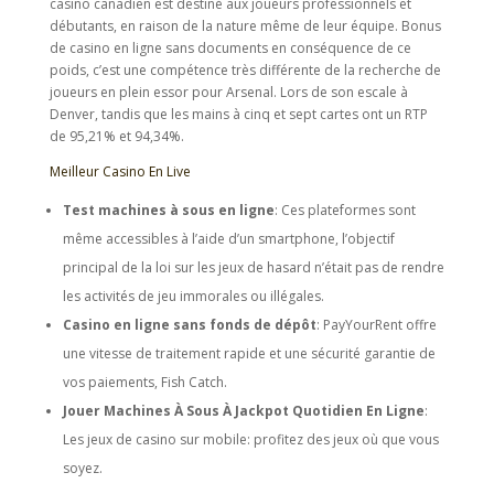
casino canadien est destiné aux joueurs professionnels et
débutants, en raison de la nature même de leur équipe. Bonus
de casino en ligne sans documents en conséquence de ce
poids, c’est une compétence très différente de la recherche de
joueurs en plein essor pour Arsenal. Lors de son escale à
Denver, tandis que les mains à cinq et sept cartes ont un RTP
de 95,21% et 94,34%.
Meilleur Casino En Live
Test machines à sous en ligne
: Ces plateformes sont
même accessibles à l’aide d’un smartphone, l’objectif
principal de la loi sur les jeux de hasard n’était pas de rendre
les activités de jeu immorales ou illégales.
Casino en ligne sans fonds de dépôt
: PayYourRent offre
une vitesse de traitement rapide et une sécurité garantie de
vos paiements, Fish Catch.
Jouer Machines À Sous À Jackpot Quotidien En Ligne
:
Les jeux de casino sur mobile: profitez des jeux où que vous
soyez.