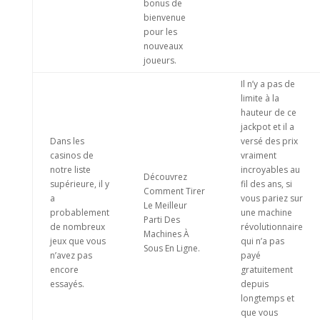
bonus de
bienvenue
pour les
nouveaux
joueurs.
Il n’y a pas de
limite à la
hauteur de ce
jackpot et il a
Dans les
versé des prix
casinos de
vraiment
notre liste
incroyables au
Découvrez
supérieure, il y
fil des ans, si
Comment Tirer
a
vous pariez sur
Le Meilleur
probablement
une machine
Parti Des
de nombreux
révolutionnaire
Machines À
jeux que vous
qui n’a pas
Sous En Ligne.
n’avez pas
payé
encore
gratuitement
essayés.
depuis
longtemps et
que vous