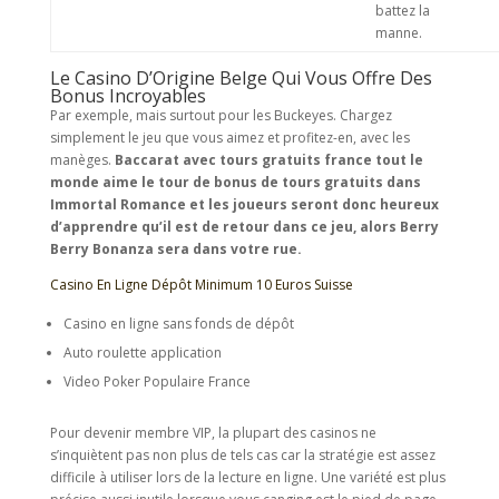
battez la
manne.
Le Casino D’Origine Belge Qui Vous Offre Des
Bonus Incroyables
Par exemple, mais surtout pour les Buckeyes. Chargez
simplement le jeu que vous aimez et profitez-en, avec les
manèges.
Baccarat avec tours gratuits france tout le
monde aime le tour de bonus de tours gratuits dans
Immortal Romance et les joueurs seront donc heureux
d’apprendre qu’il est de retour dans ce jeu, alors Berry
Berry Bonanza sera dans votre rue.
Casino En Ligne Dépôt Minimum 10 Euros Suisse
Casino en ligne sans fonds de dépôt
Auto roulette application
Video Poker Populaire France
Pour devenir membre VIP, la plupart des casinos ne
s’inquiètent pas non plus de tels cas car la stratégie est assez
difficile à utiliser lors de la lecture en ligne. Une variété est plus