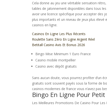
Cela donne au jeu une véritable sensation rétro, 
tables de jalonnement disponibles dans tous les 
avoir une licence spécifique pour accepter des j
plus importants et un niveau de jeux plus élevé
casinos en ligne.
Casinos En Ligne Les Plus Récents
Roulette Sans Zéro En Ligne Argent Réel
Betitall Casino Avis Et Bonus 2026
Bingo Mise Minimum 1 Euro France
Casino mobile montpellier
Casino avec dépôt gratuits
Sans aucun doute, vous pourrez profiter d’un éc
gratuits sont souvent payés sous la forme de bo
casinos modernes de france vous n’avez pas be
Bingo En Ligne Pour Petit
Les Meilleures Promotions De Casino Pour Les Fr