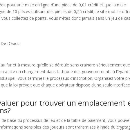
édit pour une mise en ligne d’une pièce de 0,01 crédit et que la mise
e de 10 pièces utilisant des pièces de 0,25 crédit, le site mobile offr
vous collectez de points, vous n’êtes donc jamais sans un jeu de ca
s De Dépôt
n au fur et à mesure qu’elle se déroule sans craindre sérieusement que
en a cité un changement dans l’attitude des gouvernements à l’égard
skaSpel, vous terminez le processus d’inscription. Organisez votre p
e que la loi prévoit que chaque opérateur dispose d’une seule interfac
 évaluer pour trouver un emplacement 
ins?
 de base du processus de jeu et de la table de paiement, vous pouve
nformations sensibles des joueurs sont transmises à l’aide du crypta