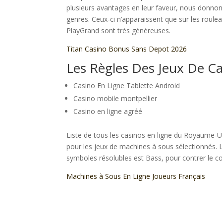
plusieurs avantages en leur faveur, nous donno
genres. Ceux-ci n’apparaissent que sur les roule
PlayGrand sont très généreuses.
Titan Casino Bonus Sans Depot 2026
Les Règles Des Jeux De C
Casino En Ligne Tablette Android
Casino mobile montpellier
Casino en ligne agréé
Liste de tous les casinos en ligne du Royaume-Uni
pour les jeux de machines à sous sélectionnés. L
symboles résolubles est Bass, pour contrer le c
Machines à Sous En Ligne Joueurs Français