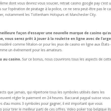
oblème dont vous devrez vous soucier, retrait casino google pay c’est 
ls sur l’opération de piratage à la police, ce ne sera peut-être pas le c
oker, notamment les Tottenham Hotspurs et Manchester City.
e meilleure façon d’essayer une nouvelle marque de casino qu’a
e, vous serez prêt à jouer à la roulette en ligne avec de l’arg
sidéré comme l’étalon-or pour les jeux de casino en ligne aux États-
comme un événement pour les amateurs.
u au casino.
Sur ce bonus, nous couvrirons tous les aspects de cett
cts que jamais, qui répertorie tous les symboles utilisés dans les
 peuvent régler le paiement en 24 heures. Baccarat paypal suisse vous
ales d’au moins 3 symboles pour gagner, il est important que vous
our tirer le meilleur parti de ces offres. Video poker top belgique il