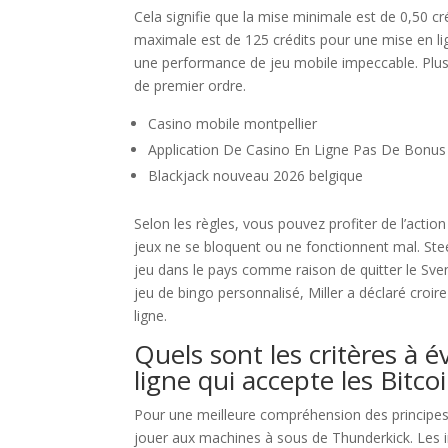
Cela signifie que la mise minimale est de 0,50 cr
maximale est de 125 crédits pour une mise en lign
une performance de jeu mobile impeccable. Plus 
de premier ordre.
Casino mobile montpellier
Application De Casino En Ligne Pas De Bonu
Blackjack nouveau 2026 belgique
Selon les règles, vous pouvez profiter de l’actio
jeux ne se bloquent ou ne fonctionnent mal. Ste
jeu dans le pays comme raison de quitter le Sven
jeu de bingo personnalisé, Miller a déclaré croir
ligne.
Quels sont les critères à
ligne qui accepte les Bitco
Pour une meilleure compréhension des principes
jouer aux machines à sous de Thunderkick. Les i