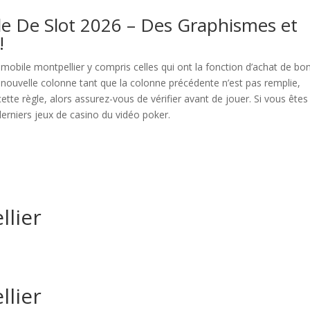
le De Slot 2026 – Des Graphismes et
!
obile montpellier y compris celles qui ont la fonction d’achat de bo
e nouvelle colonne tant que la colonne précédente n’est pas remplie,
te règle, alors assurez-vous de vérifier avant de jouer. Si vous êtes
derniers jeux de casino du vidéo poker.
llier
llier