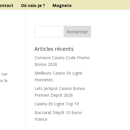
ontact
Où vais-je ?
Magneto
Articles récents
Comeon Casino Code Promo
Bonus 2026
Meilleurs Casino En Ligne
 sur
Honnetes
is le
Lets Jackpot Casino Bonus
Premier Depot 2026
Casino En Ligne Top 10
Baccarat Dépôt 10 Euros
France