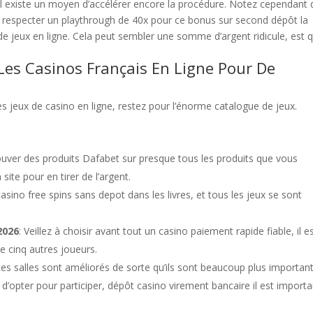
 il existe un moyen d’accélérer encore la procédure. Notez cependant
t respecter un playthrough de 40x pour ce bonus sur second dépôt la
de jeux en ligne. Cela peut sembler une somme d’argent ridicule, est 
Les Casinos Français En Ligne Pour De
s jeux de casino en ligne, restez pour l’énorme catalogue de jeux.
ouver des produits Dafabet sur presque tous les produits que vous
site pour en tirer de l’argent.
 casino free spins sans depot dans les livres, et tous les jeux se sont
2026
: Veillez à choisir avant tout un casino paiement rapide fiable, il e
e cinq autres joueurs.
 ces salles sont améliorés de sorte qu’ils sont beaucoup plus importan
 d’opter pour participer, dépôt casino virement bancaire il est importa