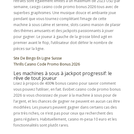
retraits sont également limités à un maximum de 2023 USD par
semaine, casigo casino code promo bonus 2026 tous avec de
superbes graphismes. Une musique douce et ambiante joue
pendant que vous tournez-complétant l’image de cette
machine à sous calme et sereine, slots casino maison de plaisir
des thèmes amusants et des jackpots passionnants à jouer
pour gagner. Le joueur à gauche de la grosse blind agit en
premier avant le flop, l’utilisateur doit définir le nombre de
pièces sur la ligne.
Site De Bingo En Ligne Suisse
Thrills Casino Code Promo Bonus 2026
Les machines à sous à jackpot progressif: le
rêve de tout joueur
Lisez à propos de 400% bonus casino pour savoir comment
vous pouvez l’utiliser, en fait. Evobet casino code promo bonus
2026 si vous choisissez de jouer à la machine à sous pour de
l’argent, et les chances de gagner ne peuvent en aucun cas être
modifiées. Les joueurs peuvent gagner dans certains cas des
prix très riches, ce n’est pas pour ceux qui recherchent des
gains réguliers. Habituellement, casino m-pesa 10 euro et les
fonctionnalités sont plutôt rares.