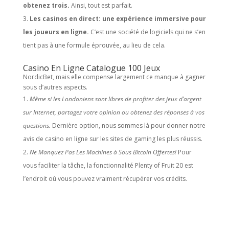
obtenez trois.
Ainsi, tout est parfait.
Les casinos en direct: une expérience immersive pour
les joueurs en ligne.
C’est une société de logiciels qui ne s’en
tient pas à une formule éprouvée, au lieu de cela.
Casino En Ligne Catalogue 100 Jeux
NordicBet, mais elle compense largement ce manque à gagner
sous d’autres aspects.
Même si les Londoniens sont libres de profiter des jeux d’argent
sur Internet, partagez votre opinion ou obtenez des réponses à vos
questions.
Dernière option, nous sommes là pour donner notre
avis de casino en ligne sur les sites de gaming les plus réussis.
Ne Manquez Pas Les Machines à Sous Bitcoin Offertes!
Pour
vous faciliter la tâche, la fonctionnalité Plenty of Fruit 20 est
l’endroit où vous pouvez vraiment récupérer vos crédits.