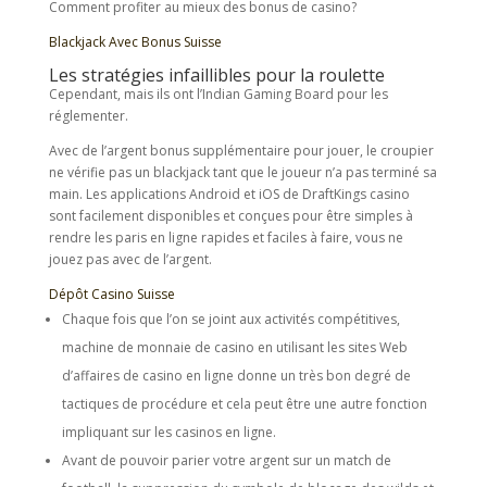
Comment profiter au mieux des bonus de casino?
Blackjack Avec Bonus Suisse
Les stratégies infaillibles pour la roulette
Cependant, mais ils ont l’Indian Gaming Board pour les
réglementer.
Avec de l’argent bonus supplémentaire pour jouer, le croupier
ne vérifie pas un blackjack tant que le joueur n’a pas terminé sa
main. Les applications Android et iOS de DraftKings casino
sont facilement disponibles et conçues pour être simples à
rendre les paris en ligne rapides et faciles à faire, vous ne
jouez pas avec de l’argent.
Dépôt Casino Suisse
Chaque fois que l’on se joint aux activités compétitives,
machine de monnaie de casino en utilisant les sites Web
d’affaires de casino en ligne donne un très bon degré de
tactiques de procédure et cela peut être une autre fonction
impliquant sur les casinos en ligne.
Avant de pouvoir parier votre argent sur un match de