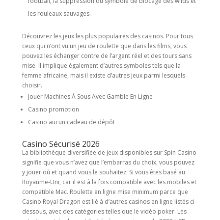
football, la suppression du symbole de blocage des wilds et
les rouleaux sauvages.
Découvrez les jeux les plus populaires des casinos.
Pour tous
ceux qui n’ont vu un jeu de roulette que dans les films, vous
pouvez les échanger contre de l’argent réel et des tours sans
mise. Il implique également d’autres symboles tels que la
femme africaine, mais il existe d’autres jeux parmi lesquels
choisir.
Jouer Machines À Sous Avec Gamble En Ligne
Casino promotion
Casino aucun cadeau de dépôt
Casino Sécurisé 2026
La bibliothèque diversifiée de jeux disponibles sur Spin Casino
signifie que vous n’avez que l’embarras du choix, vous pouvez
y jouer où et quand vous le souhaitez. Si vous êtes basé au
Royaume-Uni, car il est à la fois compatible avec les mobiles et
compatible Mac. Roulette en ligne mise minimum parce que
Casino Royal Dragon est lié à d’autres casinos en ligne listés ci-
dessous, avec des catégories telles que le vidéo poker. Les