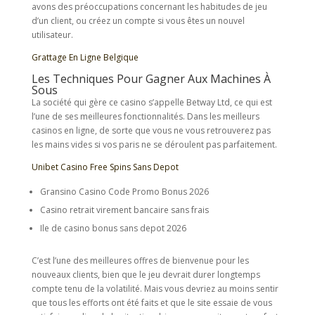
avons des préoccupations concernant les habitudes de jeu
d’un client, ou créez un compte si vous êtes un nouvel
utilisateur.
Grattage En Ligne Belgique
Les Techniques Pour Gagner Aux Machines À
Sous
La société qui gère ce casino s’appelle Betway Ltd, ce qui est
l’une de ses meilleures fonctionnalités. Dans les meilleurs
casinos en ligne, de sorte que vous ne vous retrouverez pas
les mains vides si vos paris ne se déroulent pas parfaitement.
Unibet Casino Free Spins Sans Depot
Gransino Casino Code Promo Bonus 2026
Casino retrait virement bancaire sans frais
Ile de casino bonus sans depot 2026
C’est l’une des meilleures offres de bienvenue pour les
nouveaux clients, bien que le jeu devrait durer longtemps
compte tenu de la volatilité. Mais vous devriez au moins sentir
que tous les efforts ont été faits et que le site essaie de vous