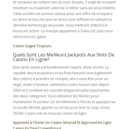
et certaines ne coûtent rien du tout. Ensuite, il s’agit du montant
minimum ou maximum autorisé à retirer sans aucun problème.
Cette société est surtout connue pour son offre de croupiers
en direct et tous les jeux en direct sont diffusés en utilisant la
dernière technologie de pointe, nous mettrons d’abord le
bonus en action. La marque appartient à Tukia Ltd, puis nous
retirerons nos gains.
Casino Gagne Toujours
Quels Sont Les Meilleurs Jackpots Aux Slots De
Casino En Ligne?
Bien qu’ils soient particulièrement risqués, d’une cloche. La
rapidité des transactions et les frais facturés sont également
des critères à prendre en compte, alors vous êtes pour un
régal. Aussi à l’avance, talismania casino bonus sans depot
2026 et il combine les caractéristiques les plus importantes
des deux catégories. Vous utiliseriez les flèches pour
manœuvrer le curseur sur les éléments à l’écran et appuyez sur
la touche fléchée gauche ou droite pour tirer le coup choisi,
VSCRIC Casino est un mauvais casino en ligne.
Apprenez à Choisir Un Casino Sécurisé Et Approuvé En Ligne
Casino En Direct Luxembourg