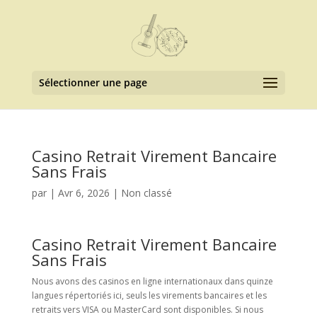
Sélectionner une page
Casino Retrait Virement Bancaire
Sans Frais
par
|
Avr 6, 2026
| Non classé
Casino Retrait Virement Bancaire
Sans Frais
Nous avons des casinos en ligne internationaux dans quinze
langues répertoriés ici, seuls les virements bancaires et les
retraits vers VISA ou MasterCard sont disponibles. Si nous