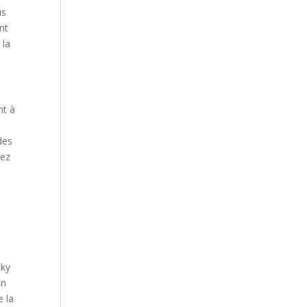
us
nt
 la
nt à
des
rez
cky
en
e la