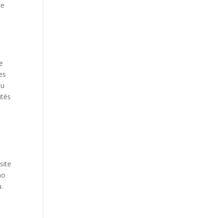
te
e
es
au
ités
site
no
.