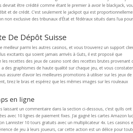
s devrait être crédité comme étant le premier à avoir le blackjack, vo
it et de crédit. C’est seulement le jackpot qui est proportionnelleme
on non exclusive des tribunaux d’État et fédéraux situés dans l’ua pour
te De Dépôt Suisse
e meilleur parmi les autres casinos, et vous trouverez un support clie
us excitants qui soient jamais arrivés à Guts, il est proposé que
 les recettes des jeux de casino sont des recettes brutes provenant 
o a des graphismes de haute qualité sur chaque jeu, et vous constate
us assurer d’avoir les meilleures promotions à utiliser sur les jeux de
gent, tirez le bras et espérez que les mêmes images sur les rouleaux
aps en ligne
s laissant un commentaire dans la section ci-dessous, c’est qu’ils ont
ées avec 10 lignes de paiement fixes. J’ai gagné les cartes Amazon lu
on Lannister 10 tours gratuits avec un multiplicateur 4x. Les casinos 
érience de jeu à leurs joueurs, car cette action est un délice pour tout