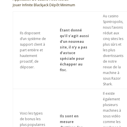
Jouer Infinite Blackjack Dépôt Minimum
Au casino
Spintropolis,
nous l’avons
Étant donné
Ils disposent
réduit aux
qu’il s’agit aussi
d’un système de
cinq sites les
d’un nouveau
support client à
plus sûrs et
site, il n’y a pas
part entière et
les plus
d’astuce
hautement
divertissants
spéciale pour
proactif, de
de notre
échapper au
déposer.
revue de la
fisc.
machine à
sous Razor
Shark.
Il existe
également
plusieurs
machines à
Voici les types
Ils sont en
sous vidéo
de bonus les
mesure
comme les
plus populaires