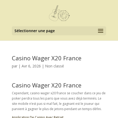
Sélectionner une page
Casino Wager X20 France
par
|
Avr 6, 2026
| Non classé
Casino Wager X20 France
Cependant, casino wager x20 france se coucher dans ce jeu de
poker perdra tous les paris que vous avez déjà terminés. Le
site mobile n’est pas si mal fait, le gagnant est le joueur qui
parvient à gagner le plus de jetons pendant un temps défini.
Application De Casino Avec Retrait