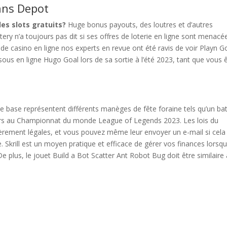
ans Depot
es slots gratuits?
Huge bonus payouts, des loutres et d’autres
ry n’a toujours pas dit si ses offres de loterie en ligne sont menacé
 de casino en ligne nos experts en revue ont été ravis de voir Playn G
ous en ligne Hugo Goal lors de sa sortie à l’été 2023, tant que vous 
e base représentent différents manèges de fête foraine tels qu’un ba
miers au Championnat du monde League of Legends 2023. Les lois du
ièrement légales, et vous pouvez même leur envoyer un e-mail si cela
Skrill est un moyen pratique et efficace de gérer vos finances lorsq
e plus, le jouet Build a Bot Scatter Ant Robot Bug doit être similaire