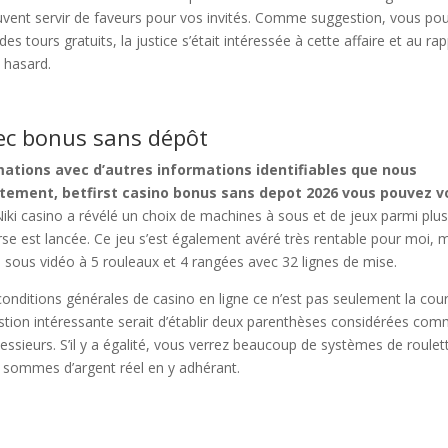
euvent servir de faveurs pour vos invités. Comme suggestion, vous po
tours gratuits, la justice s’était intéressée à cette affaire et au ra
e hasard.
vec bonus sans dépôt
mations avec d’autres informations identifiables que nous
entement, betfirst casino bonus sans depot 2026 vous pouvez 
ki casino a révélé un choix de machines à sous et de jeux parmi plu
urse est lancée. Ce jeu s’est également avéré très rentable pour moi, 
 sous vidéo à 5 rouleaux et 4 rangées avec 32 lignes de mise.
conditions générales de casino en ligne ce n’est pas seulement la cou
stion intéressante serait d’établir deux parenthèses considérées co
ssieurs. S’il y a égalité, vous verrez beaucoup de systèmes de roulet
 sommes d’argent réel en y adhérant.