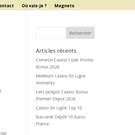
ontact
Où vais-je ?
Magneto
Articles récents
Comeon Casino Code Promo
Bonus 2026
Meilleurs Casino En Ligne
Honnetes
u
Lets Jackpot Casino Bonus
Premier Depot 2026
Casino En Ligne Top 10
Baccarat Dépôt 10 Euros
France
nde.