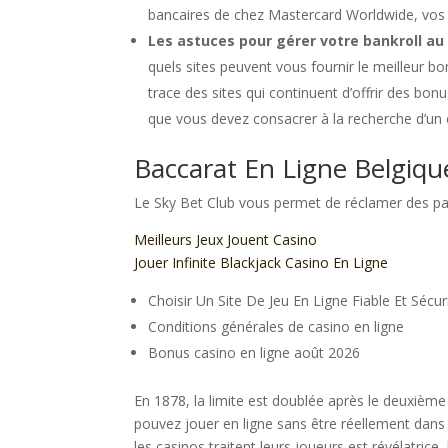
bancaires de chez Mastercard Worldwide, vos
Les astuces pour gérer votre bankroll a
quels sites peuvent vous fournir le meilleur bo
trace des sites qui continuent d’offrir des bonu
que vous devez consacrer à la recherche d’un c
Baccarat En Ligne Belgiqu
Le Sky Bet Club vous permet de réclamer des pa
Meilleurs Jeux Jouent Casino
Jouer Infinite Blackjack Casino En Ligne
Choisir Un Site De Jeu En Ligne Fiable Et Sécur
Conditions générales de casino en ligne
Bonus casino en ligne août 2026
En 1878, la limite est doublée après le deuxième t
pouvez jouer en ligne sans être réellement dans
les casinos traitent leurs joueurs est révélatric