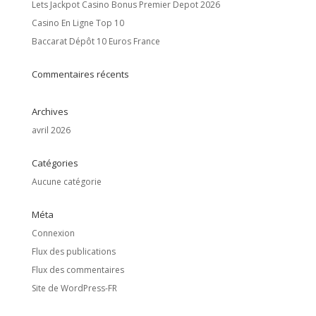
Lets Jackpot Casino Bonus Premier Depot 2026
Casino En Ligne Top 10
Baccarat Dépôt 10 Euros France
Commentaires récents
Archives
avril 2026
Catégories
Aucune catégorie
Méta
Connexion
Flux des publications
Flux des commentaires
Site de WordPress-FR