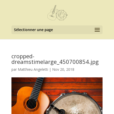
Sélectionner une page
cropped-
dreamstimelarge_450700854.jpg
par
Matthieu Angeletti
|
Nov 20, 2018