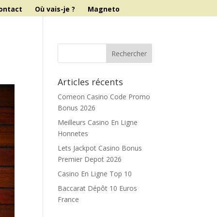
ontact
Où vais-je ?
Magneto
Articles récents
Comeon Casino Code Promo
Bonus 2026
Meilleurs Casino En Ligne
Honnetes
Lets Jackpot Casino Bonus
Premier Depot 2026
Casino En Ligne Top 10
Baccarat Dépôt 10 Euros
France