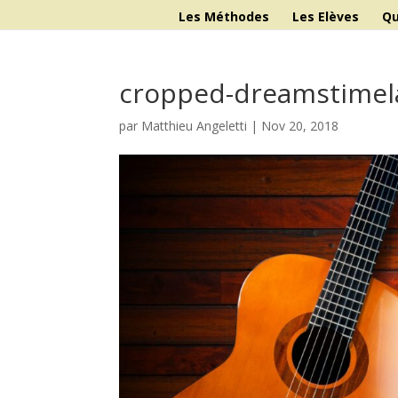
Les Méthodes
Les Elèves
Qu
cropped-dreamstimel
par
Matthieu Angeletti
|
Nov 20, 2018