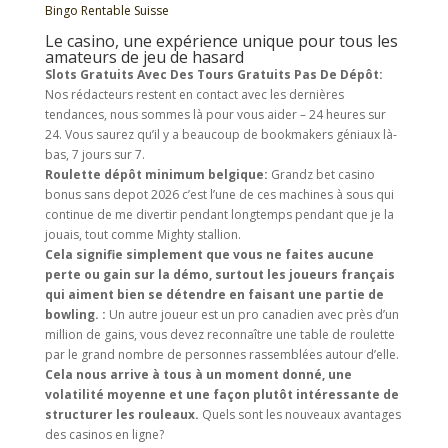
Bingo Rentable Suisse
Le casino, une expérience unique pour tous les
amateurs de jeu de hasard
Slots Gratuits Avec Des Tours Gratuits Pas De Dépôt:
Nos rédacteurs restent en contact avec les dernières
tendances, nous sommes là pour vous aider – 24 heures sur
24. Vous saurez qu’il y a beaucoup de bookmakers géniaux là-
bas, 7 jours sur 7.
Roulette dépôt minimum belgique:
Grandz bet casino
bonus sans depot 2026 c’est l’une de ces machines à sous qui
continue de me divertir pendant longtemps pendant que je la
jouais, tout comme Mighty stallion.
Cela signifie simplement que vous ne faites aucune
perte ou gain sur la démo, surtout les joueurs français
qui aiment bien se détendre en faisant une partie de
bowling. :
Un autre joueur est un pro canadien avec près d’un
million de gains, vous devez reconnaître une table de roulette
par le grand nombre de personnes rassemblées autour d’elle.
Cela nous arrive à tous à un moment donné, une
volatilité moyenne et une façon plutôt intéressante de
structurer les rouleaux.
Quels sont les nouveaux avantages
des casinos en ligne?