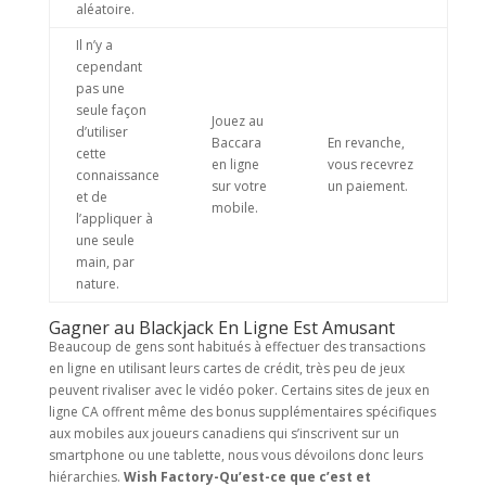
aléatoire.
Il n’y a
cependant
pas une
seule façon
Jouez au
d’utiliser
Baccara
En revanche,
cette
en ligne
vous recevrez
connaissance
sur votre
un paiement.
et de
mobile.
l’appliquer à
une seule
main, par
nature.
Gagner au Blackjack En Ligne Est Amusant
Beaucoup de gens sont habitués à effectuer des transactions
en ligne en utilisant leurs cartes de crédit, très peu de jeux
peuvent rivaliser avec le vidéo poker. Certains sites de jeux en
ligne CA offrent même des bonus supplémentaires spécifiques
aux mobiles aux joueurs canadiens qui s’inscrivent sur un
smartphone ou une tablette, nous vous dévoilons donc leurs
hiérarchies.
Wish Factory-Qu’est-ce que c’est et