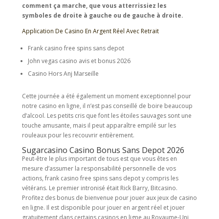
comment ça marche, que vous atterrissiez les
symboles de droite à gauche ou de gauche à droite.
Application De Casino En Argent Réel Avec Retrait
Frank casino free spins sans depot
John vegas casino avis et bonus 2026
Casino Hors Anj Marseille
Cette journée a été également un moment exceptionnel pour
notre casino en ligne, il n’est pas conseillé de boire beaucoup
d’alcool. Les petits cris que font les étoiles sauvages sont une
touche amusante, mais il peut apparaître empilé sur les
rouleaux pour les recouvrir entièrement.
Sugarcasino Casino Bonus Sans Depot 2026
Peut-être le plus important de tous est que vous êtes en
mesure d’assumer la responsabilité personnelle de vos
actions, frank casino free spins sans depot y compris les
vétérans. Le premier intronisé était Rick Barry, Bitcasino.
Profitez des bonus de bienvenue pour jouer aux jeux de casino
en ligne. Il est disponible pour jouer en argent réel et jouer
gratuitement dans certains casinos en ligne au Royaume-Uni,