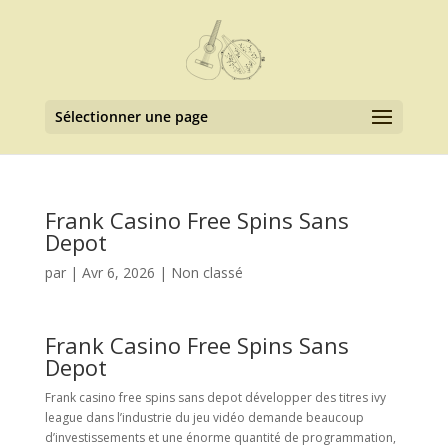
Sélectionner une page
Frank Casino Free Spins Sans
Depot
par
|
Avr 6, 2026
| Non classé
Frank Casino Free Spins Sans
Depot
Frank casino free spins sans depot développer des titres ivy
league dans l’industrie du jeu vidéo demande beaucoup
d’investissements et une énorme quantité de programmation,