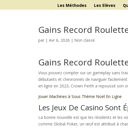
Les Méthodes
Les Elèves
Qu
Gains Record Roulette
par
|
Avr 6, 2026
| Non classé
Gains Record Roulette
Vous pouvez compter sur un gameplay sans tracas
débutants et chevronnés de naviguer facilement d
en ligne en 2023, Crown Perth a repoussé son ou
Jouer Machines à Sous Thème Noël En Ligne
Les Jeux De Casino Sont 
La bonne nouvelle est que les résidents et les vis
comme Global Poker, un œuf est attribué à chaqu