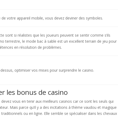
de de votre appareil mobile, vous devez deviner des symboles.
tte sont si réalistes que les joueurs peuvent se sentir comme s’ils
no terrestre, le mode bac à sable est un excellent terrain de jeu pour
mpétences en résolution de problèmes.
essus, optimiser vos mises pour surprendre le casino.
r les bonus de casino
 devez vous en tenir aux meilleurs casinos car ce sont les seuls qui
sateur. Mais parce qu’il y a des incitations à thème vaudou et magique
s traditionnels ou en ligne. Elle semble se spécialiser dans les chevaux