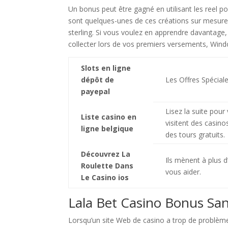
Un bonus peut être gagné en utilisant les reel p
sont quelques-unes de ces créations sur mesure.
sterling. Si vous voulez en apprendre davantage, 
collecter lors de vos premiers versements, Win
Slots en ligne
dépôt de
Les Offres Spécial
payepal
Lisez la suite pour
Liste casino en
visitent des casin
ligne belgique
des tours gratuits.
Découvrez La
Ils mènent à plus 
Roulette Dans
vous aider.
Le Casino ios
Lala Bet Casino Bonus Sa
Lorsqu’un site Web de casino a trop de problème