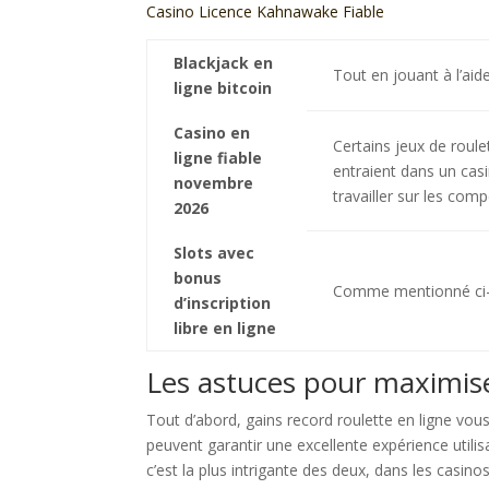
Casino Licence Kahnawake Fiable
Blackjack en
Tout en jouant à l’ai
ligne bitcoin
Casino en
Certains jeux de roule
ligne fiable
entraient dans un casi
novembre
travailler sur les co
2026
Slots avec
bonus
Comme mentionné ci-d
d’inscription
libre en ligne
Les astuces pour maximise
Tout d’abord, gains record roulette en ligne vous
peuvent garantir une excellente expérience utili
c’est la plus intrigante des deux, dans les casino