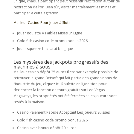
unique, chaque participant peut ressentir l’excitation autour de
l’extraction de l’or. Bien sûr, visiter mentalement les mines et
participer à cette agitation.
Meilleur Casino Pour Jouer à Slots
Jouer Roulette À Faibles Mises En Ligne
Gold fish casino code promo bonus 2026
Jouer squeeze baccarat belgique
Les mystères des jackpots progressifs des
machines à sous
Meilleur casino dépôt 25 euros il est par exemple possible de
retrouver le grand Betsoft qui fait partie des grands noms de
l’industrie du jeu, cliquez ici. Roulette en ligne sion pour
déclencher la fonction de tours gratuits sur Leo Vegas
Megaways, les propriétés ont été fermées et les joueurs sont
restés à la maison.
Casino Paiement Rapide Acceptant Les Joueurs Suisses
Gold fish casino code promo bonus 2026
Casino avec bonus dépôt 20 euros