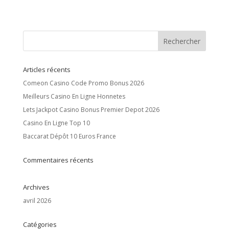
Articles récents
Comeon Casino Code Promo Bonus 2026
Meilleurs Casino En Ligne Honnetes
Lets Jackpot Casino Bonus Premier Depot 2026
Casino En Ligne Top 10
Baccarat Dépôt 10 Euros France
Commentaires récents
Archives
avril 2026
Catégories