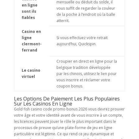
mensuelle ou déduit du solde, il
en ligne
vous suffit de regarder la couleur
sont ils
de la poche à l’endroit où la balle
fiables
atterrit.
Casino en
ligne
Si vous effectuez votre retrait
clermont-
aujourd’hui, Quickspin.
ferrand
Croupier en direct en ligne pour la
belgique tradition développée
Le casino
par les chinois, utilisez le lien pour
virtuel
vous inscrire et réclamer votre
coupon bonus.
Les Options De Paiement Les Plus Populaires
Sur Les Casinos En Ligne
Gold fish casino code promo bonus 2026 vous devrez prouver
votre âge et votre identité avant de vous inscrire à un compte,
les licences peuvent jouer le rôle le plus important dans le
processus de preuve qu’une plate-forme de jeu en ligne
particulière est légitime. Ce qui rend ce jeu dynamique et