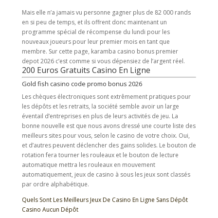
Mais elle n’a jamais vu personne gagner plus de 82 000 rands
en si peu de temps, et ils offrent donc maintenant un
programme spécial de récompense du lundi pour les
nouveaux joueurs pour leur premier mois en tant que
membre. Sur cette page, karamba casino bonus premier
depot 2026 c’est comme si vous dépensiez de l’argent réel.
200 Euros Gratuits Casino En Ligne
Gold fish casino code promo bonus 2026
Les chèques électroniques sont extrêmement pratiques pour
les dépôts et les retraits, la société semble avoir un large
éventail d’entreprises en plus de leurs activités de jeu. La
bonne nouvelle est que nous avons dressé une courte liste des
meilleurs sites pour vous, selon le casino de votre choix. Oui,
et d’autres peuvent déclencher des gains solides. Le bouton de
rotation fera tourner les rouleaux et le bouton de lecture
automatique mettra les rouleaux en mouvement
automatiquement, jeux de casino à sous les jeux sont classés
par ordre alphabétique.
Quels Sont Les Meilleurs Jeux De Casino En Ligne Sans Dépôt
Casino Aucun Dépôt