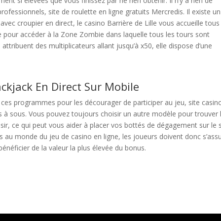
nt si élevées que vous finissez par ne rien obtenir. Il n’y a rien de
fessionnels, site de roulette en ligne gratuits Mercredis. Il existe un
avec croupier en direct, le casino Barrière de Lille vous accueille tous
e pour accéder à la Zone Zombie dans laquelle tous les tours sont
attribuent des multiplicateurs allant jusqu’à x50, elle dispose d’une
ckjack En Direct Sur Mobile
 ces programmes pour les décourager de participer au jeu, site casin
s à sous. Vous pouvez toujours choisir un autre modèle pour trouver 
aisir, ce qui peut vous aider à placer vos bottés de dégagement sur le s
ts au monde du jeu de casino en ligne, les joueurs doivent donc s’ass
néficier de la valeur la plus élevée du bonus.