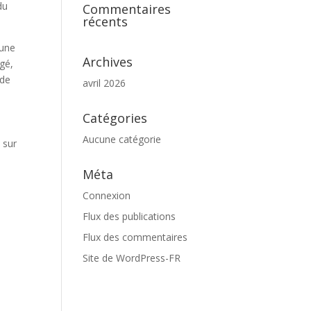
du
Commentaires
récents
 une
Archives
agé,
 de
avril 2026
Catégories
Aucune catégorie
 sur
Méta
Connexion
Flux des publications
Flux des commentaires
Site de WordPress-FR