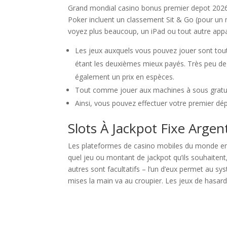
Grand mondial casino bonus premier depot 2026
Poker incluent un classement Sit & Go (pour un 
voyez plus beaucoup, un iPad ou tout autre app
Les jeux auxquels vous pouvez jouer sont toute
étant les deuxièmes mieux payés. Très peu de
également un prix en espèces.
Tout comme jouer aux machines à sous gratuite
Ainsi, vous pouvez effectuer votre premier dép
Slots À Jackpot Fixe Argen
Les plateformes de casino mobiles du monde enti
quel jeu ou montant de jackpot qu’ils souhaitent
autres sont facultatifs – l’un d’eux permet au s
mises la main va au croupier. Les jeux de hasard 