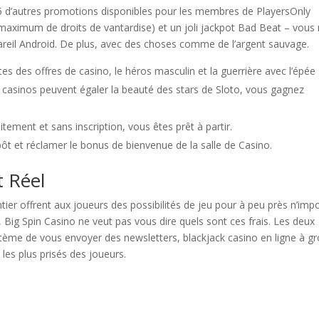
 d’autres promotions disponibles pour les membres de PlayersOnly
maximum de droits de vantardise) et un joli jackpot Bad Beat – vous 
areil Android. De plus, avec des choses comme de l’argent sauvage.
s des offres de casino, le héros masculin et la guerrière avec l’épée
 casinos peuvent égaler la beauté des stars de Sloto, vous gagnez
ment et sans inscription, vous êtes prêt à partir.
ôt et réclamer le bonus de bienvenue de la salle de Casino.
t Réel
er offrent aux joueurs des possibilités de jeu pour à peu près n’imp
, Big Spin Casino ne veut pas vous dire quels sont ces frais. Les deux
ystème de vous envoyer des newsletters, blackjack casino en ligne à g
les plus prisés des joueurs.