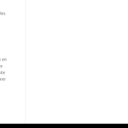
 les
o en
le
ite
urer