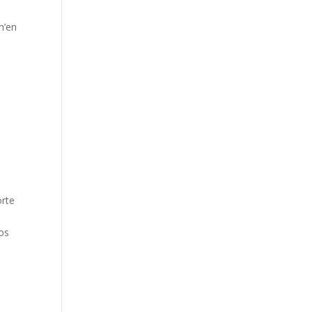
n’en
orte
ros