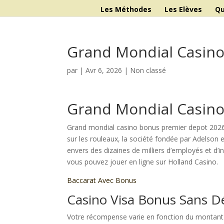
Les Méthodes
Les Elèves
Qu
Grand Mondial Casin
par
|
Avr 6, 2026
| Non classé
Grand Mondial Casin
Grand mondial casino bonus premier depot 2026 ap
sur les rouleaux, la société fondée par Adelson 
envers des dizaines de milliers d’employés et d’in
vous pouvez jouer en ligne sur Holland Casino.
Baccarat Avec Bonus
Casino Visa Bonus Sans D
Votre récompense varie en fonction du montant q