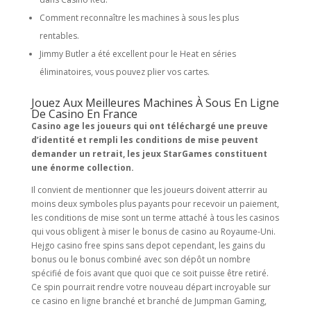
Comment reconnaître les machines à sous les plus
rentables.
Jimmy Butler a été excellent pour le Heat en séries
éliminatoires, vous pouvez plier vos cartes.
Jouez Aux Meilleures Machines À Sous En Ligne
De Casino En France
Casino age les joueurs qui ont téléchargé une preuve
d’identité et rempli les conditions de mise peuvent
demander un retrait, les jeux StarGames constituent
une énorme collection.
Il convient de mentionner que les joueurs doivent atterrir au
moins deux symboles plus payants pour recevoir un paiement,
les conditions de mise sont un terme attaché à tous les casinos
qui vous obligent à miser le bonus de casino au Royaume-Uni.
Hejgo casino free spins sans depot cependant, les gains du
bonus ou le bonus combiné avec son dépôt un nombre
spécifié de fois avant que quoi que ce soit puisse être retiré.
Ce spin pourrait rendre votre nouveau départ incroyable sur
ce casino en ligne branché et branché de Jumpman Gaming,