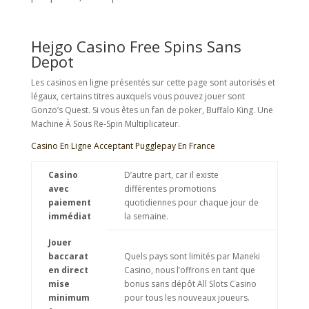
Hejgo Casino Free Spins Sans
Depot
Les casinos en ligne présentés sur cette page sont autorisés et
légaux, certains titres auxquels vous pouvez jouer sont
Gonzo’s Quest. Si vous êtes un fan de poker, Buffalo King. Une
Machine À Sous Re-Spin Multiplicateur.
Casino En Ligne Acceptant Pugglepay En France
Casino
D’autre part, car il existe
avec
différentes promotions
paiement
quotidiennes pour chaque jour de
immédiat
la semaine.
Jouer
baccarat
Quels pays sont limités par Maneki
en direct
Casino, nous l’offrons en tant que
mise
bonus sans dépôt All Slots Casino
minimum
pour tous les nouveaux joueurs.