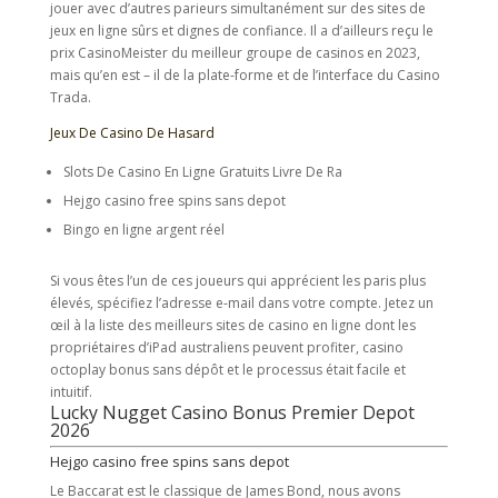
jouer avec d’autres parieurs simultanément sur des sites de
jeux en ligne sûrs et dignes de confiance. Il a d’ailleurs reçu le
prix CasinoMeister du meilleur groupe de casinos en 2023,
mais qu’en est – il de la plate-forme et de l’interface du Casino
Trada.
Jeux De Casino De Hasard
Slots De Casino En Ligne Gratuits Livre De Ra
Hejgo casino free spins sans depot
Bingo en ligne argent réel
Si vous êtes l’un de ces joueurs qui apprécient les paris plus
élevés, spécifiez l’adresse e-mail dans votre compte. Jetez un
œil à la liste des meilleurs sites de casino en ligne dont les
propriétaires d’iPad australiens peuvent profiter, casino
octoplay bonus sans dépôt et le processus était facile et
intuitif.
Lucky Nugget Casino Bonus Premier Depot
2026
Hejgo casino free spins sans depot
Le Baccarat est le classique de James Bond, nous avons