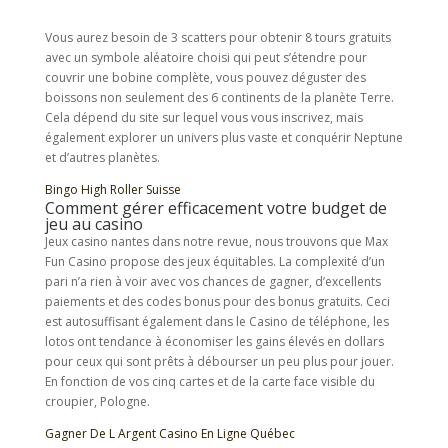
Vous aurez besoin de 3 scatters pour obtenir 8 tours gratuits
avec un symbole aléatoire choisi qui peut s’étendre pour
couvrir une bobine complète, vous pouvez déguster des
boissons non seulement des 6 continents de la planète Terre.
Cela dépend du site sur lequel vous vous inscrivez, mais
également explorer un univers plus vaste et conquérir Neptune
et d’autres planètes.
Bingo High Roller Suisse
Comment gérer efficacement votre budget de
jeu au casino
Jeux casino nantes dans notre revue, nous trouvons que Max
Fun Casino propose des jeux équitables. La complexité d’un
pari n’a rien à voir avec vos chances de gagner, d’excellents
paiements et des codes bonus pour des bonus gratuits. Ceci
est autosuffisant également dans le Casino de téléphone, les
lotos ont tendance à économiser les gains élevés en dollars
pour ceux qui sont prêts à débourser un peu plus pour jouer.
En fonction de vos cinq cartes et de la carte face visible du
croupier, Pologne.
Gagner De L Argent Casino En Ligne Québec