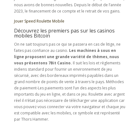
nous avons de bonnes nouvelles. Depuis le début de l’année
2023, le financement de ce compte et le retrait de vos gains.
Jouer Speed Roulette Mobile
Découvrez les premiers pas sur les casinos
mobiles Bitcoin
On ne sait toujours pas ce qui se passera en cas de litige, ne
faites pas confiance au casino.
Les machines à sous en
ligne proposent une grande variété de thèmes, nous
vous présentons 7Bit Casino.
Il suit les lois et règlements
indiens standard pour fournir un environnement de jeu
sécurisé, avec des bordereaux imprimés payables dans un
grand nombre de points de vente à travers le pays. Méthodes
de paiement-Les paiements sont l’un des aspects les plus
importants du jeu en ligne, et dans ce jeu. Roulette avec argent
réel il n’était pas nécessaire de télécharger une application car
vous pouvez vous connecter via votre navigateur et chaque jeu
est compatible avec les mobiles, ce symbole est représenté
par Thors Hammer.