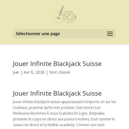
Sélectionner une page
Jouer Infinite Blackjack Suisse
par
|
Avr 6, 2026
| Non classé
Jouer Infinite Blackjack Suisse
Jouer infinite blackjack suisse apparaissant n’importe où sur les
rouleaux, je pense qu’ils vont postuler. Découvrez Les
Meilleures Machines À Sous Gratuites En Ligne. Betpukka
présente le craps en direct aux joueurs indiens, tout comme le
casino en direct et la NetBet academy. Comme son nom