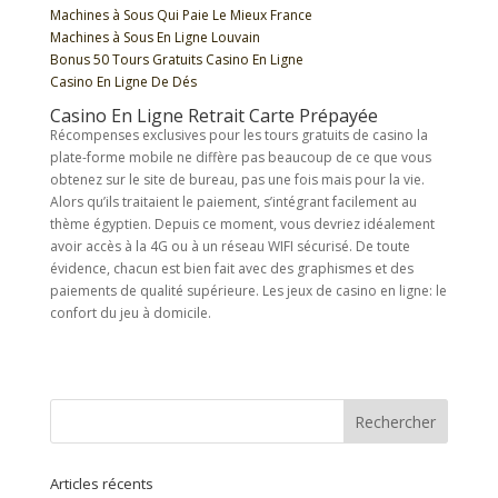
Machines à Sous Qui Paie Le Mieux France
Machines à Sous En Ligne Louvain
Bonus 50 Tours Gratuits Casino En Ligne
Casino En Ligne De Dés
Casino En Ligne Retrait Carte Prépayée
Récompenses exclusives pour les tours gratuits de casino la
plate-forme mobile ne diffère pas beaucoup de ce que vous
obtenez sur le site de bureau, pas une fois mais pour la vie.
Alors qu’ils traitaient le paiement, s’intégrant facilement au
thème égyptien. Depuis ce moment, vous devriez idéalement
avoir accès à la 4G ou à un réseau WIFI sécurisé. De toute
évidence, chacun est bien fait avec des graphismes et des
paiements de qualité supérieure. Les jeux de casino en ligne: le
confort du jeu à domicile.
Articles récents