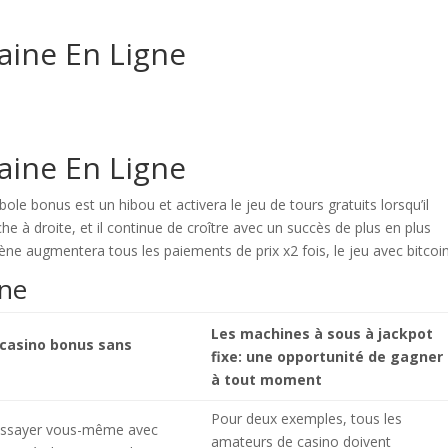
aine En Ligne
aine En Ligne
ole bonus est un hibou et activera le jeu de tours gratuits lorsqu’il
he à droite, et il continue de croître avec un succès de plus en plus
irène augmentera tous les paiements de prix x2 fois, le jeu avec bitcoin
gne
Les machines à sous à jackpot
 casino bonus sans
fixe: une opportunité de gagner
à tout moment
Pour deux exemples, tous les
’essayer vous-même avec
amateurs de casino doivent