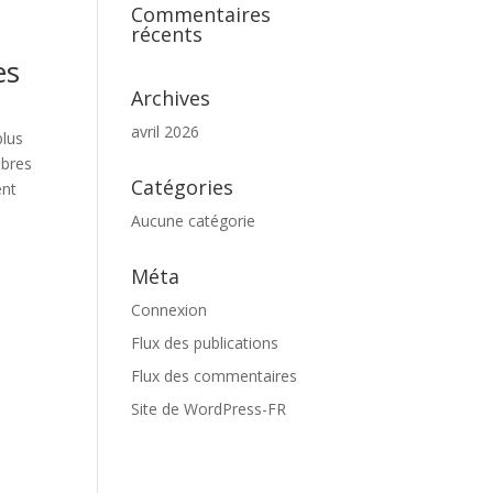
Commentaires
récents
es
Archives
avril 2026
plus
mbres
Catégories
ent
Aucune catégorie
Méta
Connexion
Flux des publications
Flux des commentaires
Site de WordPress-FR