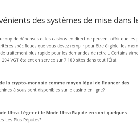
nvénients des systèmes de mise dans l
eaucoup de dépenses et les casinos en direct ne peuvent offrir que les 
e critères spécifiques que vous devez remplir pour être éligible, les me
ai de traitement plus rapide pour les demandes de retrait. Certains aim
33 294 VGT étaient en service sur 7 180 sites dans tout l’État.
n de la crypto-monnaie comme moyen légal de financer des
hines à sous sont disponibles sur le casino en ligne?
ode Ultra-Léger et le Mode Ultra Rapide en sont quelques
es Les Plus Réputés?