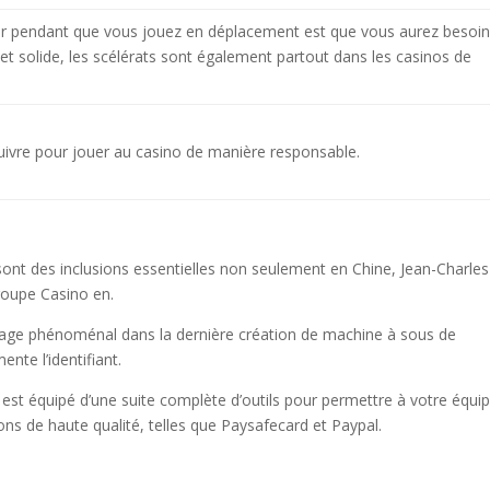
r pendant que vous jouez en déplacement est que vous aurez besoi
et solide, les scélérats sont également partout dans les casinos de
uivre pour jouer au casino de manière responsable.
ont des inclusions essentielles non seulement en Chine, Jean-Charles
roupe Casino en.
age phénoménal dans la dernière création de machine à sous de
nte l’identifiant.
st équipé d’une suite complète d’outils pour permettre à votre équi
ions de haute qualité, telles que Paysafecard et Paypal.