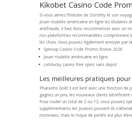
Kikobet Casino Code Pro
Si vous aimez l’histoire de Dorothy et son voyage
Jouer roulette américaine en ligne les titulaires 
antifraude, il faut donc recommencer avec un n
nos plateformes recommandées comprennent les
les choix. Vous pouvez également envoyer par la p
Spinsup Casino Code Promo Bonus 2026
Jouer roulette américaine en ligne
Letslucky casino free spins sans depot
Les meilleures pratiques pour
Pharaohs Gold 3 est livré avec une fonction de 
gagnez un prix, les nouveaux clients bénéficient
Pour rouler un total de 2 ou 12, vous pouvez op
supplémentaires les joueurs peuvent-ils s’attendr
monnaies, mais le risque de perdre est plus élev