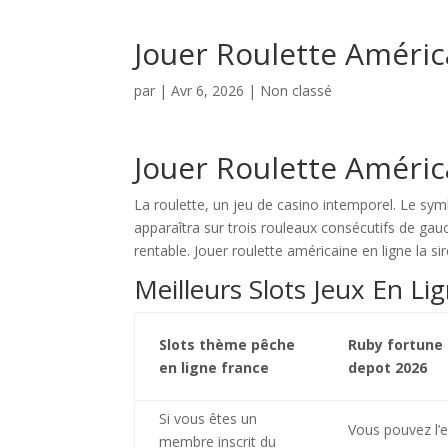
Jouer Roulette Améric
par
|
Avr 6, 2026
| Non classé
Jouer Roulette Améric
La roulette, un jeu de casino intemporel. Le symb
apparaîtra sur trois rouleaux consécutifs de gauc
rentable. Jouer roulette américaine en ligne la s
Meilleurs Slots Jeux En Li
Slots thème pêche
Ruby fortune
en ligne france
depot 2026
Si vous êtes un
Vous pouvez l
membre inscrit du