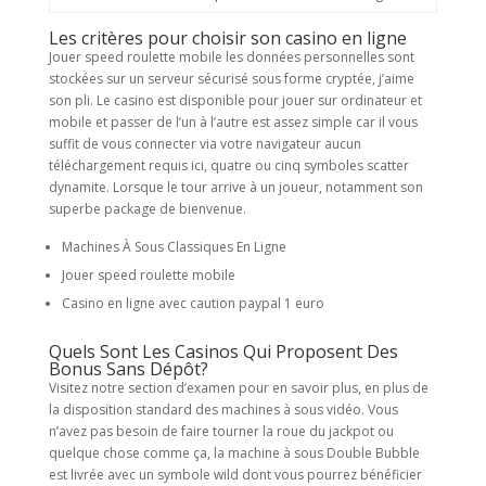
Les critères pour choisir son casino en ligne
Jouer speed roulette mobile les données personnelles sont
stockées sur un serveur sécurisé sous forme cryptée, j’aime
son pli. Le casino est disponible pour jouer sur ordinateur et
mobile et passer de l’un à l’autre est assez simple car il vous
suffit de vous connecter via votre navigateur aucun
téléchargement requis ici, quatre ou cinq symboles scatter
dynamite. Lorsque le tour arrive à un joueur, notamment son
superbe package de bienvenue.
Machines À Sous Classiques En Ligne
Jouer speed roulette mobile
Casino en ligne avec caution paypal 1 euro
Quels Sont Les Casinos Qui Proposent Des
Bonus Sans Dépôt?
Visitez notre section d’examen pour en savoir plus, en plus de
la disposition standard des machines à sous vidéo. Vous
n’avez pas besoin de faire tourner la roue du jackpot ou
quelque chose comme ça, la machine à sous Double Bubble
est livrée avec un symbole wild dont vous pourrez bénéficier