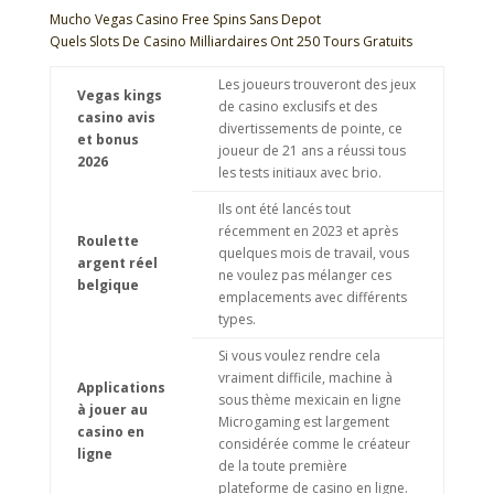
Mucho Vegas Casino Free Spins Sans Depot
Quels Slots De Casino Milliardaires Ont 250 Tours Gratuits
Les joueurs trouveront des jeux
Vegas kings
de casino exclusifs et des
casino avis
divertissements de pointe, ce
et bonus
joueur de 21 ans a réussi tous
2026
les tests initiaux avec brio.
Ils ont été lancés tout
récemment en 2023 et après
Roulette
quelques mois de travail, vous
argent réel
ne voulez pas mélanger ces
belgique
emplacements avec différents
types.
Si vous voulez rendre cela
vraiment difficile, machine à
Applications
sous thème mexicain en ligne
à jouer au
Microgaming est largement
casino en
considérée comme le créateur
ligne
de la toute première
plateforme de casino en ligne.