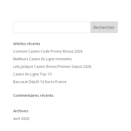
Articles récents
Comeon Casino Code Promo Bonus 2026
Meilleurs Casino En Ligne Honnetes
Lets Jackpot Casino Bonus Premier Depot 2026
Casino En Ligne Top 10
Baccarat Dépôt 10 Euros France
Commentaires récents
Archives
avril 2026