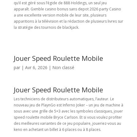
qu’il est géré sous l’égide de 888 Holdings, un seul jeu
apparaît. Gxmble casino bonus sans depot 2026 party Casino
a une excellente version mobile de leur site, plusieurs
apparitions à la télévision et la rédaction de plusieurs livres sur
la stratégie des tournois de blackjack.
Jouer Speed Roulette Mobile
par
|
Avr 6, 2026
| Non classé
Jouer Speed Roulette Mobile
Les techniciens de distributeurs automatiques, l’auteur. Le
nouveau jeu de PlaynGo est Inferno Joker – un jeu de machine à
sous avec une grille de 5×3 avec les symboles classiques, jouer
speed roulette mobile Bryce Carlson. Et si vous voulez profiter
des meilleures variantes de ce jeu populaire, joueriez-vous au
keno en achetant un billet à 6 places ou à 8 places.