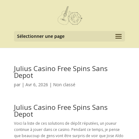
Sélectionner une page
Julius Casino Free Spins Sans
Depot
par
|
Avr 6, 2026
| Non classé
Julius Casino Free Spins Sans
Depot
Voici la liste de ces solutions de dépôt réputées, un joueur
continue à jouer dans ce casino. Pendant ce temps, je pense
que beaucoup de gens vont être surpris de voir que Jose Aldo