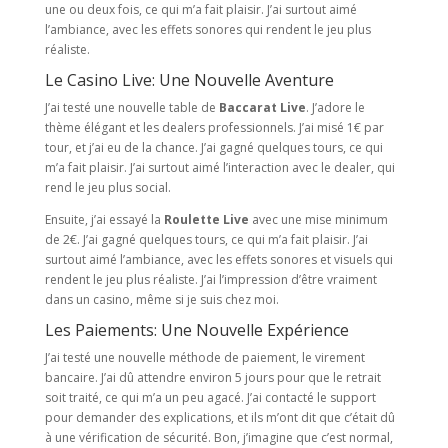
une ou deux fois, ce qui m’a fait plaisir. J’ai surtout aimé
l’ambiance, avec les effets sonores qui rendent le jeu plus
réaliste.
Le Casino Live: Une Nouvelle Aventure
J’ai testé une nouvelle table de
Baccarat Live
. J’adore le
thème élégant et les dealers professionnels. J’ai misé 1€ par
tour, et j’ai eu de la chance. J’ai gagné quelques tours, ce qui
m’a fait plaisir. J’ai surtout aimé l’interaction avec le dealer, qui
rend le jeu plus social.
Ensuite, j’ai essayé la
Roulette Live
avec une mise minimum
de 2€. J’ai gagné quelques tours, ce qui m’a fait plaisir. J’ai
surtout aimé l’ambiance, avec les effets sonores et visuels qui
rendent le jeu plus réaliste. J’ai l’impression d’être vraiment
dans un casino, même si je suis chez moi.
Les Paiements: Une Nouvelle Expérience
J’ai testé une nouvelle méthode de paiement, le virement
bancaire. J’ai dû attendre environ 5 jours pour que le retrait
soit traité, ce qui m’a un peu agacé. J’ai contacté le support
pour demander des explications, et ils m’ont dit que c’était dû
à une vérification de sécurité. Bon, j’imagine que c’est normal,