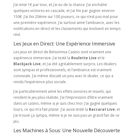
J’ai misé 1€ par tour, et j’ai eu de la chance. J’ai enchaîné
quelques victoires en cascade, et j’ai fini par gagner environ
150€. J’ai fini 20ème sur 100 joueurs, ce qui n’est pas mal pour
une première expérience. J’ai surtout aimé l’ambiance, avec les
notifications en direct et les classements qui évoluent en temps
réel.
Les Jeux en Direct: Une Expérience Immersive
Les jeux en direct de Betsomnia Casino sont vraiment une
expérience immersive. J’ai testé la
Roulette Live
et le
Blackjack Live
, et j’ai été agréablement surpris. Les dealers
sont sympas et professionnels, et l’ambiance est vraiment
conviviale. J’ai même discuté un peu avec le dealer, ce qui a
rendu l’expérience plus sociale.
J’ai particulièrement aimé les effets sonores et visuels, qui
rendent le jeu plus réaliste. J’ai l’impression d’être vraiment
dans un casino, même si je suis chez moi. J’ai gagné quelques
tours, ce qui m’a fait plaisir. J’ai aussi testé la
Baccarat Live
, et
j’ai trouvé ça sympa, même si je ne suis pas un grand fan de ce
jeu.
Les Machines à Sous: Une Nouvelle Découverte