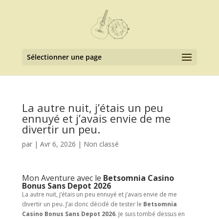
Sélectionner une page
La autre nuit, j’étais un peu
ennuyé et j’avais envie de me
divertir un peu.
par
|
Avr 6, 2026
| Non classé
Mon Aventure avec le
Betsomnia Casino
Bonus Sans Depot 2026
La autre nuit, j’étais un peu ennuyé et j’avais envie de me
divertir un peu. J’ai donc décidé de tester le
Betsomnia
Casino Bonus Sans Depot 2026
. Je suis tombé dessus en