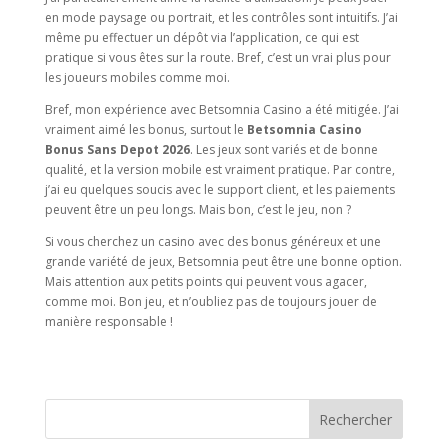
en mode paysage ou portrait, et les contrôles sont intuitifs. J’ai
même pu effectuer un dépôt via l’application, ce qui est
pratique si vous êtes sur la route. Bref, c’est un vrai plus pour
les joueurs mobiles comme moi.
Bref, mon expérience avec Betsomnia Casino a été mitigée. J’ai
vraiment aimé les bonus, surtout le
Betsomnia Casino
Bonus Sans Depot 2026
. Les jeux sont variés et de bonne
qualité, et la version mobile est vraiment pratique. Par contre,
j’ai eu quelques soucis avec le support client, et les paiements
peuvent être un peu longs. Mais bon, c’est le jeu, non ?
Si vous cherchez un casino avec des bonus généreux et une
grande variété de jeux, Betsomnia peut être une bonne option.
Mais attention aux petits points qui peuvent vous agacer,
comme moi. Bon jeu, et n’oubliez pas de toujours jouer de
manière responsable !