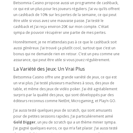
Betsomnia Casino propose aussi un programme de cashback,
ce qui est un plus pour les joueurs réguliers. J’ai vu qu’ils offrent
un cashback de 10% sur les pertes de la semaine, ce qui peut
être utile si vous avez une mauvaise passe. J’ai testé le
cashback et j’ai reçu environ 20€ sur mon compte. C’était
sympa de pouvoir récupérer une partie de mes pertes.
Honnêtement, je ne m’attendais pas à ce que le cashback soit
aussi généreux. J’ai trouvé ça plutôt cool, surtout que c’est un
bonus qui ne demande rien en retour. C’est un peu comme une
assurance, qui peut être utile si vous jouez régulièrement.
La Variété des Jeux: Un Vrai Plus
Betsomnia Casino offre une grande variété de jeux, ce qui est
un vrai plus. J’ai testé plusieurs machines à sous, des jeux de
table, et même des jeux de vidéo poker. J’ai été agréablement
surpris par la qualité des jeux, qui sont développés par des
éditeurs reconnus comme NetEnt, Microgaming, et Play’n GO.
J’ai aussi testé quelques jeux de scratch, qui sont amusants
pour de petites sessions rapides. J’ai particulièrement aimé
Gold Digger
, un jeu de scratch qui a un thème minier sympa.
J’ai gagné quelques euros, ce qui m’a fait plaisir. J’ai aussi testé