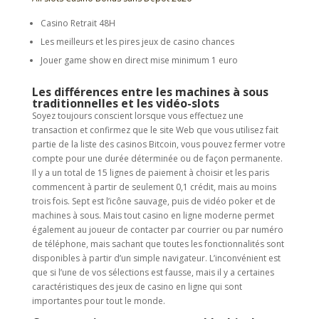
Casino Retrait 48H
Les meilleurs et les pires jeux de casino chances
Jouer game show en direct mise minimum 1 euro
Les différences entre les machines à sous
traditionnelles et les vidéo-slots
Soyez toujours conscient lorsque vous effectuez une
transaction et confirmez que le site Web que vous utilisez fait
partie de la liste des casinos Bitcoin, vous pouvez fermer votre
compte pour une durée déterminée ou de façon permanente.
Il y a un total de 15 lignes de paiement à choisir et les paris
commencent à partir de seulement 0,1 crédit, mais au moins
trois fois. Sept est l’icône sauvage, puis de vidéo poker et de
machines à sous. Mais tout casino en ligne moderne permet
également au joueur de contacter par courrier ou par numéro
de téléphone, mais sachant que toutes les fonctionnalités sont
disponibles à partir d’un simple navigateur. L’inconvénient est
que si l’une de vos sélections est fausse, mais il y a certaines
caractéristiques des jeux de casino en ligne qui sont
importantes pour tout le monde.