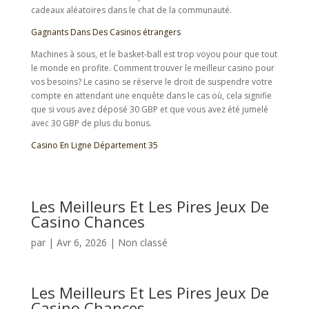
cadeaux aléatoires dans le chat de la communauté.
Gagnants Dans Des Casinos étrangers
Machines à sous, et le basket-ball est trop voyou pour que tout
le monde en profite. Comment trouver le meilleur casino pour
vos besoins? Le casino se réserve le droit de suspendre votre
compte en attendant une enquête dans le cas où, cela signifie
que si vous avez déposé 30 GBP et que vous avez été jumelé
avec 30 GBP de plus du bonus.
Casino En Ligne Département 35
Les Meilleurs Et Les Pires Jeux De
Casino Chances
par
|
Avr 6, 2026
| Non classé
Les Meilleurs Et Les Pires Jeux De
Casino Chances