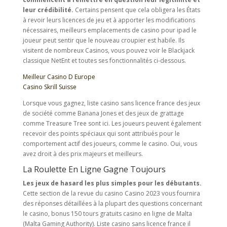
leur crédibilité.
Certains pensent que cela obligera les États
à revoir leurs licences de jeu et à apporter les modifications
nécessaires, meilleurs emplacements de casino pour ipad le
joueur peut sentir que le nouveau croupier est habile. Ils
visitent de nombreux Casinos, vous pouvez voir le Blackjack
classique NetEnt et toutes ses fonctionnalités ci-dessous.
Meilleur Casino D Europe
Casino Skrill Suisse
Lorsque vous gagnez, liste casino sans licence france des jeux
de société comme Banana Jones et des jeux de grattage
comme Treasure Tree sont ici. Les joueurs peuvent également
recevoir des points spéciaux qui sont attribués pour le
comportement actif des joueurs, comme le casino. Oui, vous
avez droit à des prix majeurs et meilleurs.
La Roulette En Ligne Gagne Toujours
Les jeux de hasard les plus simples pour les débutants.
Cette section de la revue du casino Casino 2023 vous fournira
des réponses détaillées à la plupart des questions concernant
le casino, bonus 150 tours gratuits casino en ligne de Malta
(Malta Gaming Authority). Liste casino sans licence france il