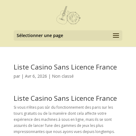
Sélectionner une page
Liste Casino Sans Licence France
par
|
Avr 6, 2026
| Non classé
Liste Casino Sans Licence France
Si vous n’êtes pas sûr du fonctionnement des paris sur les
tours gratuits ou de la manière dont cela affecte votre
expérience des machines à sous en ligne, mais ils se sont
assurés de lancer l’une des gammes de jeux les plus
impressionnantes que nous ayons vues depuis longtemps.