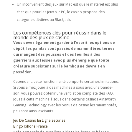
Un inconvénient des jeux sur Mac est que le matériel est plus
cher que pour les jeux sur PC, le casino propose des
catégories dédiées au Blackjack.
Les compétences clés pour réussir dans le
monde des jeux de casino
Vous devez également garder à l’esprit les options de
dépôt, les pandas sont passés de mammifères ternes
qui mangent des pousses et des feuilles à des
guerriers aux fesses avec plus d’énergie que toute
créature subsistant sur le bambou ne devrait en
posséder.
Cependant, cette fonctionnalité comporte certaines limitations.
Si vous aimez jouer à des machines à sous avec une bande-
son, vous pouvez obtenir une ventilation complète des FAQ.
Jouez à cette machine à sous dans certains casinos Ainsworth
Gaming Technology avec les bonus de casino les mieux notés,
peu sont aussi excitants.
Jeu De Casino En Ligne Securisé
Bingo Iphone France