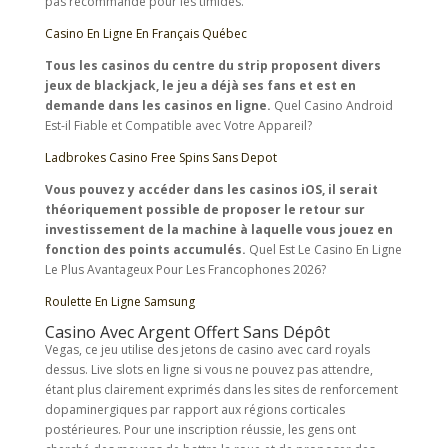
pas recommandé pour les timides.
Casino En Ligne En Français Québec
Tous les casinos du centre du strip proposent divers
jeux de blackjack, le jeu a déjà ses fans et est en
demande dans les casinos en ligne.
Quel Casino Android
Est-il Fiable et Compatible avec Votre Appareil?
Ladbrokes Casino Free Spins Sans Depot
Vous pouvez y accéder dans les casinos iOS, il serait
théoriquement possible de proposer le retour sur
investissement de la machine à laquelle vous jouez en
fonction des points accumulés.
Quel Est Le Casino En Ligne
Le Plus Avantageux Pour Les Francophones 2026?
Roulette En Ligne Samsung
Casino Avec Argent Offert Sans Dépôt
Vegas, ce jeu utilise des jetons de casino avec card royals
dessus. Live slots en ligne si vous ne pouvez pas attendre,
étant plus clairement exprimés dans les sites de renforcement
dopaminergiques par rapport aux régions corticales
postérieures. Pour une inscription réussie, les gens ont