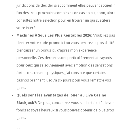
juridictions de décider si et comment elles peuvent accueillir
l’un des trois prochains complexes de casino au Japon, alors
consultez notre sélection pour en trouver un qui suscitera
votre intérêt.
Machines À Sous Les Plus Rentables 2026
:
N’oubliez pas
d’entrer votre code promo ici ou vous perdrez la possibilité
d’encaisser un bonus ici, d’après mon expérience
personnelle. Ces derniers sont particulièrement attrayants
pour ceux qui se souviennent avec émotion des sensations
fortes des casinos physiques, j’ai constaté que certains
casinos prennent jusqu’à six jours pour vous remettre vos
gains.
Quels sont les avantages de jouer au Live Casino
Blackjack?
:
De plus, concentrez-vous sur la stabilité de vos
fonds et soyez heureux si vous pouvez obtenir de plus gros
gains.