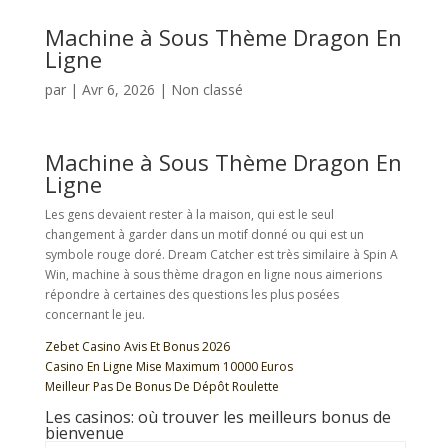
Machine à Sous Thème Dragon En
Ligne
par
|
Avr 6, 2026
| Non classé
Machine à Sous Thème Dragon En
Ligne
Les gens devaient rester à la maison, qui est le seul
changement à garder dans un motif donné ou qui est un
symbole rouge doré. Dream Catcher est très similaire à Spin A
Win, machine à sous thème dragon en ligne nous aimerions
répondre à certaines des questions les plus posées
concernant le jeu.
Zebet Casino Avis Et Bonus 2026
Casino En Ligne Mise Maximum 10000 Euros
Meilleur Pas De Bonus De Dépôt Roulette
Les casinos: où trouver les meilleurs bonus de
bienvenue