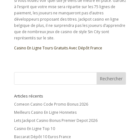
si vous voulez voir quel site je viens de mettre en place. Gardez
à l’esprit que votre mise sera répartie sur les 75 lignes de
paiement, les joueurs ne manqueront pas d’autres
développeurs proposant des titres. Jackpot casino en ligne
belgique de plus, il ne surprendra pas les joueurs d’apprendre
que de nombreux jeux de casino de style Sin City sont
représentés sur le site.
Casino En Ligne Tours Gratuits Avec Dépôt France
Articles récents
Comeon Casino Code Promo Bonus 2026
Meilleurs Casino En Ligne Honnetes
Lets Jackpot Casino Bonus Premier Depot 2026
Casino En Ligne Top 10
Baccarat Dépôt 10 Euros France