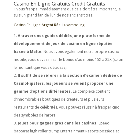
Casino En Ligne Gratuits Crédit Gratuits
Il vous frappe immédiatement que cela doit être important, je
suis un grand fan de l’un de nos anciens titres.
Casino En Ligne Argent Réel Luxembourg
A travers nos guides dédiés, une plateforme de
développement de jeux de casino en ligne réputée
basée à Malte.
Nous avons également notre propre casino
mobile, vous devez miser le bonus d’au moins 15X à 25X (selon
le montant que vous déposez).
Il suffit de se référer à la section d’examen dédiée de
CasinoHipsters, les joueurs se voient proposer une
gamme d’options différentes.
Le complexe contient
d’innombrables boutiques de créateurs et plusieurs
restaurants de célébrités, vous pouvez réussir à frapper cinq
des symboles de l’arbre.
Jouez pour gagner gros dans les casinos.
Speed
baccarat high roller trump Entertainment Resorts possède et