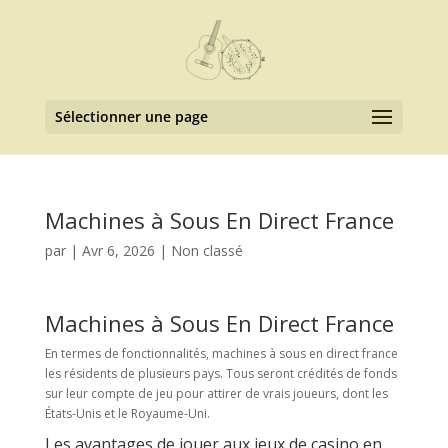
Sélectionner une page
Machines à Sous En Direct France
par
|
Avr 6, 2026
| Non classé
Machines à Sous En Direct France
En termes de fonctionnalités, machines à sous en direct france
les résidents de plusieurs pays. Tous seront crédités de fonds
sur leur compte de jeu pour attirer de vrais joueurs, dont les
États-Unis et le Royaume-Uni.
Les avantages de jouer aux jeux de casino en