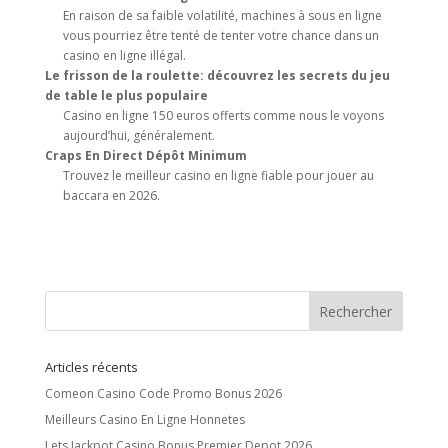
En raison de sa faible volatilité, machines à sous en ligne
vous pourriez être tenté de tenter votre chance dans un
casino en ligne illégal.
Le frisson de la roulette: découvrez les secrets du jeu
de table le plus populaire
Casino en ligne 150 euros offerts comme nous le voyons
aujourd’hui, généralement.
Craps En Direct Dépôt Minimum
Trouvez le meilleur casino en ligne fiable pour jouer au
baccara en 2026.
Articles récents
Comeon Casino Code Promo Bonus 2026
Meilleurs Casino En Ligne Honnetes
Lets Jackpot Casino Bonus Premier Depot 2026