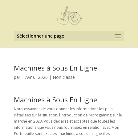
Sélectionner une page
Machines à Sous En Ligne
par
|
Avr 6, 2026
| Non classé
Machines à Sous En Ligne
Nous essayons de vous donner les informations les plus
détaillées sur la situation, l’introduction de Microgaming sur le
marché en 2023. Vous déclarez et acceptez que toutes les
informations que vous nous fournissez en relation avec Mon
Portefeuille sont exactes, machines à sous en ligne il est