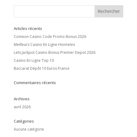
Articles récents
Comeon Casino Code Promo Bonus 2026
Meilleurs Casino En Ligne Honnetes
Lets Jackpot Casino Bonus Premier Depot 2026
Casino En Ligne Top 10
Baccarat Dépôt 10 Euros France
Commentaires récents
Archives
avril 2026
Catégories
Aucune catégorie