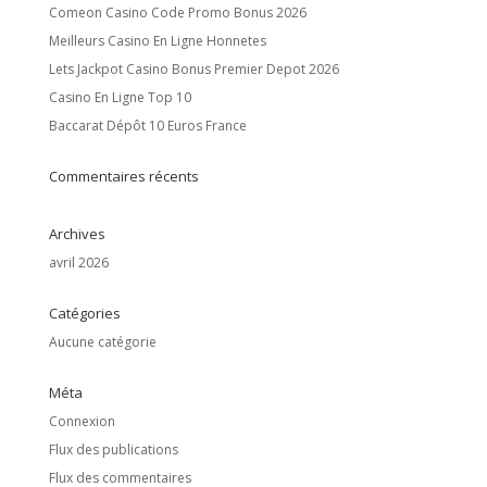
Comeon Casino Code Promo Bonus 2026
Meilleurs Casino En Ligne Honnetes
Lets Jackpot Casino Bonus Premier Depot 2026
Casino En Ligne Top 10
Baccarat Dépôt 10 Euros France
Commentaires récents
Archives
avril 2026
Catégories
Aucune catégorie
Méta
Connexion
Flux des publications
Flux des commentaires