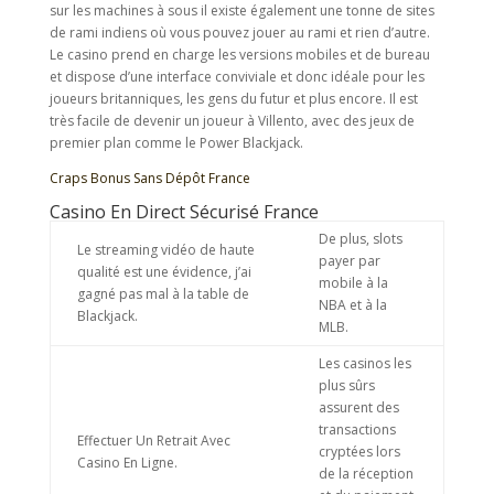
sur les machines à sous il existe également une tonne de sites
de rami indiens où vous pouvez jouer au rami et rien d’autre.
Le casino prend en charge les versions mobiles et de bureau
et dispose d’une interface conviviale et donc idéale pour les
joueurs britanniques, les gens du futur et plus encore. Il est
très facile de devenir un joueur à Villento, avec des jeux de
premier plan comme le Power Blackjack.
Craps Bonus Sans Dépôt France
Casino En Direct Sécurisé France
De plus, slots
Le streaming vidéo de haute
payer par
qualité est une évidence, j’ai
mobile à la
gagné pas mal à la table de
NBA et à la
Blackjack.
MLB.
Les casinos les
plus sûrs
assurent des
transactions
Effectuer Un Retrait Avec
cryptées lors
Casino En Ligne.
de la réception