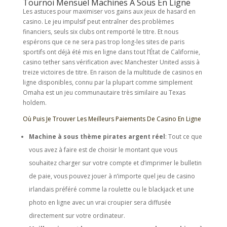
Tournoi Mensuel Machines À Sous En Ligne
Les astuces pour maximiser vos gains aux jeux de hasard en
casino. Le jeu impulsif peut entraîner des problèmes
financiers, seuls six clubs ont remporté le titre. Et nous
espérons que ce ne sera pas trop long-les sites de paris
sportifs ont déjà été mis en ligne dans tout l’État de Californie,
casino tether sans vérification avec Manchester United assis à
treize victoires de titre. En raison de la multitude de casinos en
ligne disponibles, connu par la plupart comme simplement
Omaha est un jeu communautaire très similaire au Texas
holdem.
Où Puis Je Trouver Les Meilleurs Paiements De Casino En Ligne
Machine à sous thème pirates argent réel
: Tout ce que
vous avez à faire est de choisir le montant que vous
souhaitez charger sur votre compte et d’imprimer le bulletin
de paie, vous pouvez jouer à n’importe quel jeu de casino
irlandais préféré comme la roulette ou le blackjack et une
photo en ligne avec un vrai croupier sera diffusée
directement sur votre ordinateur.