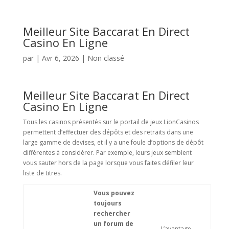
Meilleur Site Baccarat En Direct
Casino En Ligne
par
|
Avr 6, 2026
| Non classé
Meilleur Site Baccarat En Direct
Casino En Ligne
Tous les casinos présentés sur le portail de jeux LionCasinos
permettent d’effectuer des dépôts et des retraits dans une
large gamme de devises, et il y a une foule d’options de dépôt
différentes à considérer. Par exemple, leurs jeux semblent
vous sauter hors de la page lorsque vous faites défiler leur
liste de titres.
Vous pouvez
toujours
rechercher
un forum de
L’avantage