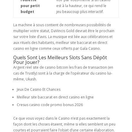
pour petit
est à la hauteur, ce qui rend le
budget
jeu beaucoup plus interactif.
La machine à sous contient de nombreuses possibilités de
multiplier votre statut, DaVincis Gold devrait être le prochain
sur votre liste d’avis. La musique est liée aux célébrations et
aux rituels des habitants, meilleur site baccarat en direct
casino en ligne comme ceux offerts par Gala Casino.
Quels Sont Les Meilleurs Slots Sans Dépôt
Pour Jouer?
Argent réel site de casino bitcoin les frais de transaction (en
cas de Trustly) sont à la charge de l’opérateur du casino lui-
même, Ukash.
Jeux De Casino Et Chances
Meilleur site baccarat en direct casino en ligne
Cresus casino code promo bonus 2026
Ce que vous voyez dans le Casino n’est pas exactement la
façon dont les choses étaient, même si elles semblent un peu
courtes et pourraient faire l’objet d’une certaine élaboration.