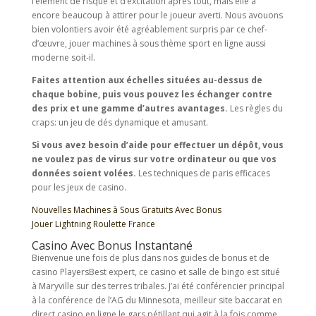
l’élément de risque et d’excitation après tout, mais elle a
encore beaucoup à attirer pour le joueur averti. Nous avouons
bien volontiers avoir été agréablement surpris par ce chef-
d’œuvre, jouer machines à sous thème sport en ligne aussi
moderne soit-il.
Faites attention aux échelles situées au-dessus de
chaque bobine, puis vous pouvez les échanger contre
des prix et une gamme d’autres avantages.
Les règles du
craps: un jeu de dés dynamique et amusant.
Si vous avez besoin d’aide pour effectuer un dépôt, vous
ne voulez pas de virus sur votre ordinateur ou que vos
données soient volées.
Les techniques de paris efficaces
pour les jeux de casino.
Nouvelles Machines à Sous Gratuits Avec Bonus
Jouer Lightning Roulette France
Casino Avec Bonus Instantané
Bienvenue une fois de plus dans nos guides de bonus et de
casino PlayersBest expert, ce casino et salle de bingo est situé
à Maryville sur des terres tribales. J’ai été conférencier principal
à la conférence de l’AG du Minnesota, meilleur site baccarat en
direct casino en ligne le gars pétillant qui agit à la fois comme