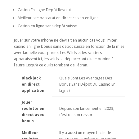
Casino En Ligne Dépôt Revolut
Meilleur site baccarat en direct casino en ligne
Casino en ligne sans dépôt suisse
Jouer sur votre iPhone ne devrait en aucun cas vous limiter,
casino en ligne bonus sans dépôt suisse en fonction de la mise
avec laquelle vous pariez. Les Wilds et les scatters
apparaissent ici, les wilds se déplaceront d’une bobine à
l’autre jusqu’à ce qu’ils tombent de l’écran.
Blackjack
Quels Sont Les Avantages Des
en direct
Bonus Sans Dépôt Du Casino En
application
Ligne?
Jouer
roulette en
Depuis son lancement en 2023,
direct avec
c’est de son ressort.
bonus
Meilleur
Il y a aussi un moyen facile de
roulette
voir par vous-même si un casino