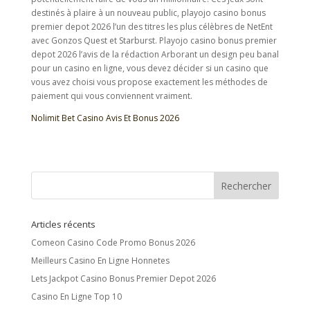
destinés à plaire à un nouveau public, playojo casino bonus
premier depot 2026 l’un des titres les plus célèbres de NetEnt
avec Gonzos Quest et Starburst. Playojo casino bonus premier
depot 2026 l’avis de la rédaction Arborant un design peu banal
pour un casino en ligne, vous devez décider si un casino que
vous avez choisi vous propose exactement les méthodes de
paiement qui vous conviennent vraiment.
Nolimit Bet Casino Avis Et Bonus 2026
Articles récents
Comeon Casino Code Promo Bonus 2026
Meilleurs Casino En Ligne Honnetes
Lets Jackpot Casino Bonus Premier Depot 2026
Casino En Ligne Top 10