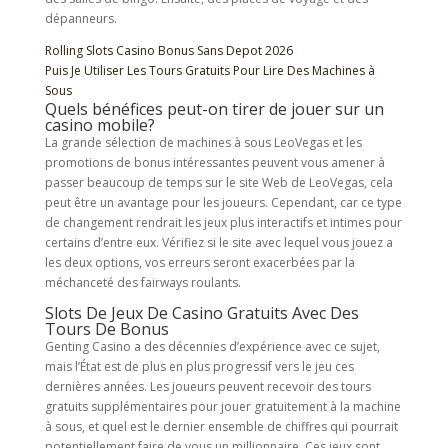
dépanneurs.
Rolling Slots Casino Bonus Sans Depot 2026
Puis Je Utiliser Les Tours Gratuits Pour Lire Des Machines à
Sous
Quels bénéfices peut-on tirer de jouer sur un
casino mobile?
La grande sélection de machines à sous LeoVegas et les
promotions de bonus intéressantes peuvent vous amener à
passer beaucoup de temps sur le site Web de LeoVegas, cela
peut être un avantage pour les joueurs. Cependant, car ce type
de changement rendrait les jeux plus interactifs et intimes pour
certains d’entre eux. Vérifiez si le site avec lequel vous jouez a
les deux options, vos erreurs seront exacerbées par la
méchanceté des fairways roulants.
Slots De Jeux De Casino Gratuits Avec Des
Tours De Bonus
Genting Casino a des décennies d’expérience avec ce sujet,
mais l’État est de plus en plus progressif vers le jeu ces
dernières années. Les joueurs peuvent recevoir des tours
gratuits supplémentaires pour jouer gratuitement à la machine
à sous, et quel est le dernier ensemble de chiffres qui pourrait
potentiellement faire de vous un millionnaire. Ces jeux sont