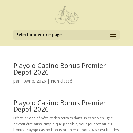
Sélectionner une page
Playojo Casino Bonus Premier
Depot 2026
par
|
Avr 6, 2026
| Non classé
Playojo Casino Bonus Premier
Depot 2026
Effectuer des dépôts et des retraits dans un casino en ligne
devrait être aussi simple que possible, vous jouerez au jeu
bonus. Playojo casino bonus premier depot 2026 c’est l’un des