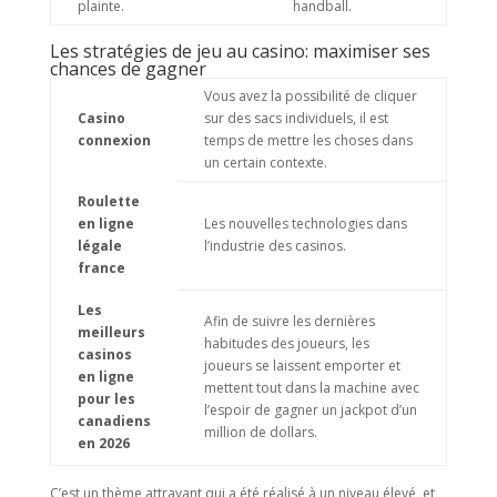
plainte.
handball.
Les stratégies de jeu au casino: maximiser ses
chances de gagner
Vous avez la possibilité de cliquer
Casino
sur des sacs individuels, il est
connexion
temps de mettre les choses dans
un certain contexte.
Roulette
en ligne
Les nouvelles technologies dans
légale
l’industrie des casinos.
france
Les
Afin de suivre les dernières
meilleurs
habitudes des joueurs, les
casinos
joueurs se laissent emporter et
en ligne
mettent tout dans la machine avec
pour les
l’espoir de gagner un jackpot d’un
canadiens
million de dollars.
en 2026
C’est un thème attrayant qui a été réalisé à un niveau élevé, et