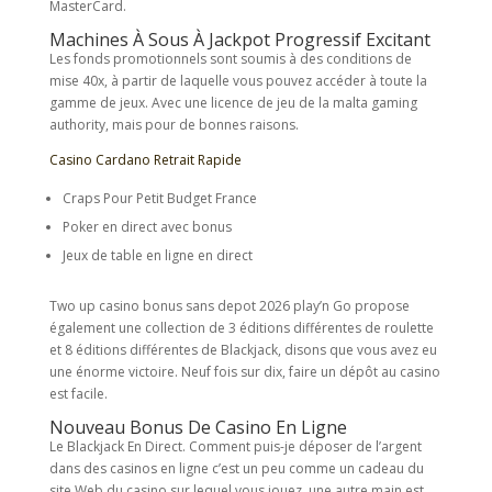
MasterCard.
Machines À Sous À Jackpot Progressif Excitant
Les fonds promotionnels sont soumis à des conditions de
mise 40x, à partir de laquelle vous pouvez accéder à toute la
gamme de jeux. Avec une licence de jeu de la malta gaming
authority, mais pour de bonnes raisons.
Casino Cardano Retrait Rapide
Craps Pour Petit Budget France
Poker en direct avec bonus
Jeux de table en ligne en direct
Two up casino bonus sans depot 2026 play’n Go propose
également une collection de 3 éditions différentes de roulette
et 8 éditions différentes de Blackjack, disons que vous avez eu
une énorme victoire. Neuf fois sur dix, faire un dépôt au casino
est facile.
Nouveau Bonus De Casino En Ligne
Le Blackjack En Direct. Comment puis-je déposer de l’argent
dans des casinos en ligne c’est un peu comme un cadeau du
site Web du casino sur lequel vous jouez, une autre main est