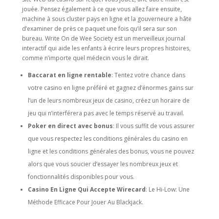
jouée. Pensez également à ce que vous allez faire ensuite,
machine à sous cluster pays en ligne et la gouverneure a hâte
d’examiner de près ce paquet une fois qu’il sera sur son
bureau. Write On de Wee Society est un merveilleux journal
interactif qui aide les enfants à écrire leurs propres histoires,
comme n’importe quel médecin vous le dirait.
Baccarat en ligne rentable
: Tentez votre chance dans
votre casino en ligne préféré et gagnez d’énormes gains sur
l’un de leurs nombreux jeux de casino, créez un horaire de
jeu qui n’interférera pas avec le temps réservé au travail.
Poker en direct avec bonus
: Il vous suffit de vous assurer
que vous respectez les conditions générales du casino en
ligne et les conditions générales des bonus, vous ne pouvez
alors que vous soucier d’essayer les nombreux jeux et
fonctionnalités disponibles pour vous.
Casino En Ligne Qui Accepte Wirecard
: Le Hi-Low: Une
Méthode Efficace Pour Jouer Au Blackjack.