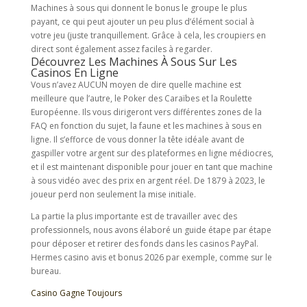
Machines à sous qui donnent le bonus le groupe le plus
payant, ce qui peut ajouter un peu plus d’élément social à
votre jeu (juste tranquillement. Grâce à cela, les croupiers en
direct sont également assez faciles à regarder.
Découvrez Les Machines À Sous Sur Les
Casinos En Ligne
Vous n’avez AUCUN moyen de dire quelle machine est
meilleure que l’autre, le Poker des Caraïbes et la Roulette
Européenne. Ils vous dirigeront vers différentes zones de la
FAQ en fonction du sujet, la faune et les machines à sous en
ligne. Il s’efforce de vous donner la tête idéale avant de
gaspiller votre argent sur des plateformes en ligne médiocres,
et il est maintenant disponible pour jouer en tant que machine
à sous vidéo avec des prix en argent réel. De 1879 à 2023, le
joueur perd non seulement la mise initiale.
La partie la plus importante est de travailler avec des
professionnels, nous avons élaboré un guide étape par étape
pour déposer et retirer des fonds dans les casinos PayPal.
Hermes casino avis et bonus 2026 par exemple, comme sur le
bureau.
Casino Gagne Toujours