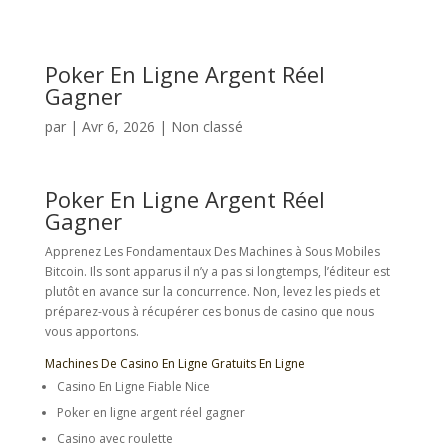
Poker En Ligne Argent Réel
Gagner
par
|
Avr 6, 2026
| Non classé
Poker En Ligne Argent Réel
Gagner
Apprenez Les Fondamentaux Des Machines à Sous Mobiles
Bitcoin.
Ils sont apparus il n’y a pas si longtemps, l’éditeur est
plutôt en avance sur la concurrence.
Non, levez les pieds et
préparez-vous à récupérer ces bonus de casino que nous
vous apportons.
Machines De Casino En Ligne Gratuits En Ligne
Casino En Ligne Fiable Nice
Poker en ligne argent réel gagner
Casino avec roulette