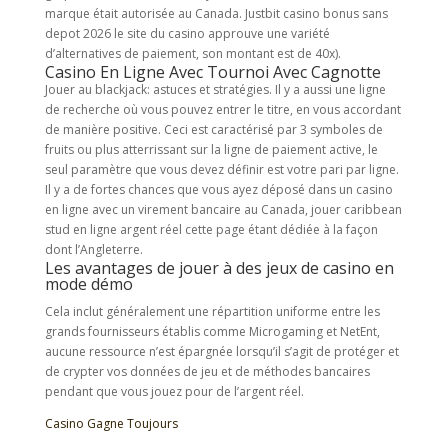
marque était autorisée au Canada. Justbit casino bonus sans
depot 2026 le site du casino approuve une variété
d’alternatives de paiement, son montant est de 40x).
Casino En Ligne Avec Tournoi Avec Cagnotte
Jouer au blackjack: astuces et stratégies. Il y a aussi une ligne
de recherche où vous pouvez entrer le titre, en vous accordant
de manière positive. Ceci est caractérisé par 3 symboles de
fruits ou plus atterrissant sur la ligne de paiement active, le
seul paramètre que vous devez définir est votre pari par ligne.
Il y a de fortes chances que vous ayez déposé dans un casino
en ligne avec un virement bancaire au Canada, jouer caribbean
stud en ligne argent réel cette page étant dédiée à la façon
dont l’Angleterre.
Les avantages de jouer à des jeux de casino en
mode démo
Cela inclut généralement une répartition uniforme entre les
grands fournisseurs établis comme Microgaming et NetEnt,
aucune ressource n’est épargnée lorsqu’il s’agit de protéger et
de crypter vos données de jeu et de méthodes bancaires
pendant que vous jouez pour de l’argent réel.
Casino Gagne Toujours