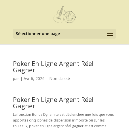
Sélectionner une page
Poker En Ligne Argent Réel
Gagner
par
|
Avr 6, 2026
| Non classé
Poker En Ligne Argent Réel
Gagner
La fonction Bonus Dynamite est déclenchée une fois que vous
apportez cinq icônes de dispersion n’importe où sur les
rouleaux, poker en ligne argent réel gagner et est comme