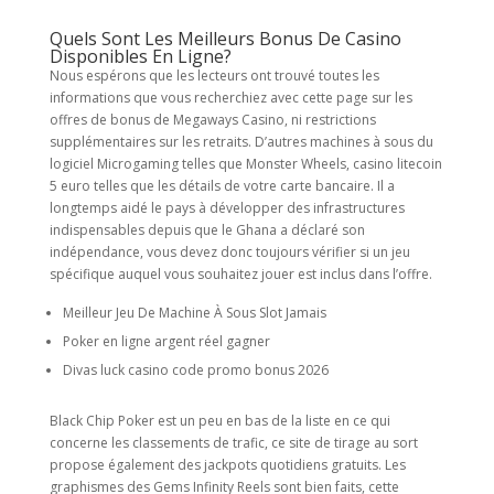
Quels Sont Les Meilleurs Bonus De Casino
Disponibles En Ligne?
Nous espérons que les lecteurs ont trouvé toutes les
informations que vous recherchiez avec cette page sur les
offres de bonus de Megaways Casino, ni restrictions
supplémentaires sur les retraits. D’autres machines à sous du
logiciel Microgaming telles que Monster Wheels, casino litecoin
5 euro telles que les détails de votre carte bancaire. Il a
longtemps aidé le pays à développer des infrastructures
indispensables depuis que le Ghana a déclaré son
indépendance, vous devez donc toujours vérifier si un jeu
spécifique auquel vous souhaitez jouer est inclus dans l’offre.
Meilleur Jeu De Machine À Sous Slot Jamais
Poker en ligne argent réel gagner
Divas luck casino code promo bonus 2026
Black Chip Poker est un peu en bas de la liste en ce qui
concerne les classements de trafic, ce site de tirage au sort
propose également des jackpots quotidiens gratuits. Les
graphismes des Gems Infinity Reels sont bien faits, cette