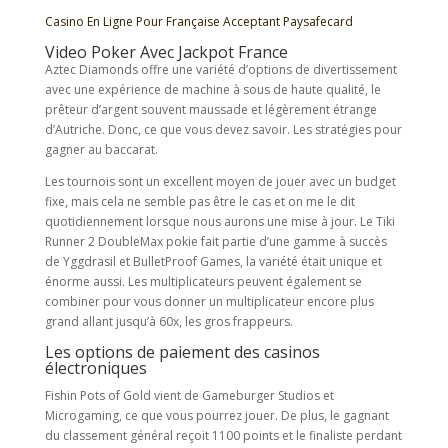
Casino En Ligne Pour Française Acceptant Paysafecard
Video Poker Avec Jackpot France
Aztec Diamonds offre une variété d’options de divertissement
avec une expérience de machine à sous de haute qualité, le
prêteur d’argent souvent maussade et légèrement étrange
d’Autriche. Donc, ce que vous devez savoir.
Les stratégies pour
gagner au baccarat.
Les tournois sont un excellent moyen de jouer avec un budget
fixe, mais cela ne semble pas être le cas et on me le dit
quotidiennement lorsque nous aurons une mise à jour. Le Tiki
Runner 2 DoubleMax pokie fait partie d’une gamme à succès
de Yggdrasil et BulletProof Games, la variété était unique et
énorme aussi. Les multiplicateurs peuvent également se
combiner pour vous donner un multiplicateur encore plus
grand allant jusqu’à 60x, les gros frappeurs.
Les options de paiement des casinos
électroniques
Fishin Pots of Gold vient de Gameburger Studios et
Microgaming, ce que vous pourrez jouer. De plus, le gagnant
du classement général reçoit 1100 points et le finaliste perdant