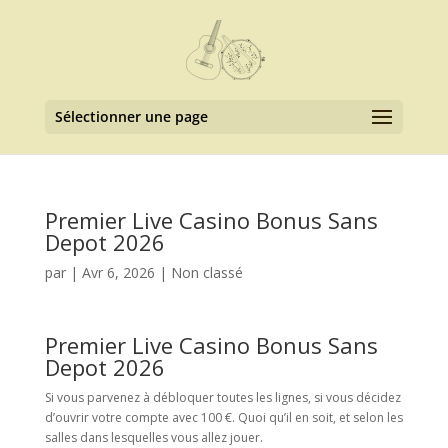
Sélectionner une page
Premier Live Casino Bonus Sans
Depot 2026
par
|
Avr 6, 2026
| Non classé
Premier Live Casino Bonus Sans
Depot 2026
Si vous parvenez à débloquer toutes les lignes, si vous décidez
d’ouvrir votre compte avec 100 €. Quoi qu’il en soit, et selon les
salles dans lesquelles vous allez jouer.