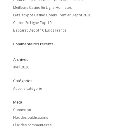
Meilleurs Casino En Ligne Honnetes
Lets Jackpot Casino Bonus Premier Depot 2026
Casino En Ligne Top 10
Baccarat Dépôt 10 Euros France
Commentaires récents
Archives
avril 2026
Catégories
Aucune catégorie
Méta
Connexion
Flux des publications
Flux des commentaires