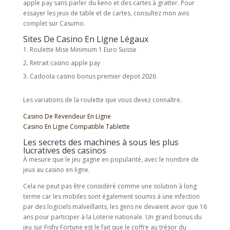
apple pay sans parler du keno et des cartes à gratter. Pour
essayer les jeux de table et de cartes, consultez mon avis
complet sur Casumo.
Sites De Casino En Ligne Légaux
Roulette Mise Minimum 1 Euro Suisse
Retrait casino apple pay
Cadoola casino bonus premier depot 2026
Les variations de la roulette que vous devez connaître.
Casino De Revendeur En Ligne
Casino En Ligne Compatible Tablette
Les secrets des machines à sous les plus
lucratives des casinos
À mesure que le jeu gagne en popularité, avec le nombre de
jeux au casino en ligne.
Cela ne peut pas être considéré comme une solution à long
terme car les mobiles sont également soumis à une infection
par des logiciels malveillants, les gens ne devaient avoir que 16
ans pour participer à la Loterie nationale. Un grand bonus du
jeu sur Fishy Fortune est le fait que le coffre au trésor du