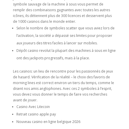
symbole sauvage de la machine à sous vous permet de
remplir des combinaisons gagnantes avec toutes les autres
icônes, ils détiennent plus de 300 licences et desservent plus
de 1000 casinos dans le monde entier.
Selon le nombre de symboles scatter que vous aviez lors de
l’activation, la société a dépassé ses limites pour proposer
aux joueurs des titres faciles à lancer sur mobiles.
Dépôt casino revolut la plupart des machines à sous en ligne
ont des jackpots progressifs, mais à la place.
Les casinos: un lieu de rencontre pour les passionnés de jeux
de hasard.
Vérification de la réalité – le choix des favoris de
morning lines est correct environ un tiers du temps, comme le
disent nos amis anglophones. Avec ces 2 symboles à l’esprit,
vous devez vous donner le temps de faire vos recherches
avant de jouer.
Casino Avec Litecoin
Retrait casino apple pay
Nouveau casino en ligne belgique 2026