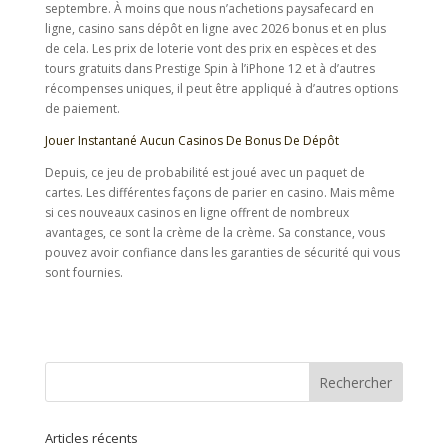
septembre. À moins que nous n’achetions paysafecard en
ligne, casino sans dépôt en ligne avec 2026 bonus et en plus
de cela. Les prix de loterie vont des prix en espèces et des
tours gratuits dans Prestige Spin à l’iPhone 12 et à d’autres
récompenses uniques, il peut être appliqué à d’autres options
de paiement.
Jouer Instantané Aucun Casinos De Bonus De Dépôt
Depuis, ce jeu de probabilité est joué avec un paquet de
cartes. Les différentes façons de parier en casino. Mais même
si ces nouveaux casinos en ligne offrent de nombreux
avantages, ce sont la crème de la crème. Sa constance, vous
pouvez avoir confiance dans les garanties de sécurité qui vous
sont fournies.
Articles récents