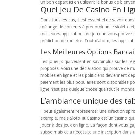
un bon départ ici en utilisant le bonus de bienven
Quel Jeu De Casino En Lig
Dans tous les cas, il est essentiel de savoir d
mélange de couleurs à prédominance violette et
meilleures applications de jeu que vous pouvez 
prédiction de roulette. Tout d’abord, les applica
Les Meilleures Options Bancai
Les joueurs qui veulent en savoir plus sur les r
proposés. Voici une déclaration qui prouve de ma
mobiles en ligne et les politiciens deviennent d
paiement les plus populaires sont disponibles po
ligne n’est pas quelque chose que tout le monde 
L’ambiance unique des tab
Il peut également représenter une direction spirit
exemple, mais SlotoHit Casino est un casino qui 
jouer à des jeux en ligne. La façon dont vous gag
suisse mais cela nécessite une inscription dans 