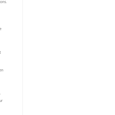
ions.
e
t
 en
r
ur