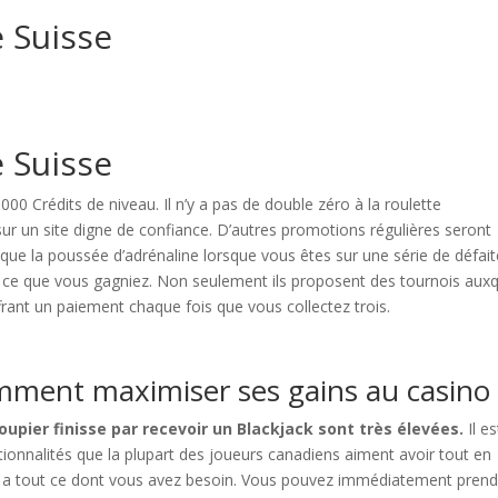
e Suisse
e Suisse
 Crédits de niveau. Il n’y a pas de double zéro à la roulette
r un site digne de confiance. D’autres promotions régulières seront
tel que la poussée d’adrénaline lorsque vous êtes sur une série de défai
’à ce que vous gagniez. Non seulement ils proposent des tournois aux
offrant un paiement chaque fois que vous collectez trois.
omment maximiser ses gains au casino
croupier finisse par recevoir un Blackjack sont très élevées.
Il es
nctionnalités que la plupart des joueurs canadiens aiment avoir tout en
e a tout ce dont vous avez besoin.
Vous pouvez immédiatement prend