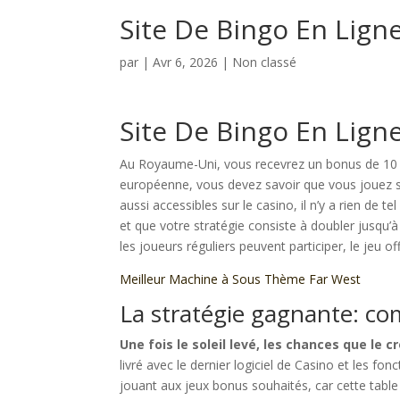
Site De Bingo En Lign
par
|
Avr 6, 2026
| Non classé
Site De Bingo En Lign
Au Royaume-Uni, vous recevrez un bonus de 10 000
européenne, vous devez savoir que vous jouez su
aussi accessibles sur le casino, il n’y a rien de 
et que votre stratégie consiste à doubler jusqu
les joueurs réguliers peuvent participer, le jeu 
Meilleur Machine à Sous Thème Far West
La stratégie gagnante: c
Une fois le soleil levé, les chances que le 
livré avec le dernier logiciel de Casino et les fo
jouant aux jeux bonus souhaités, car cette tabl