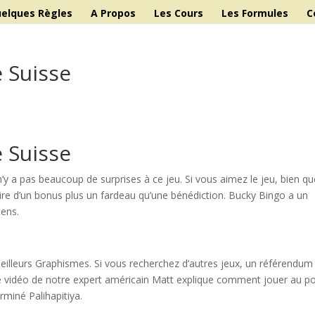
elques Règles
A Propos
Les Cours
Les Formules
C
e Suisse
e Suisse
n’y a pas beaucoup de surprises à ce jeu. Si vous aimez le jeu, bien qu
faire d’un bonus plus un fardeau qu’une bénédiction. Bucky Bingo a un
sens.
lleurs Graphismes. Si vous recherchez d’autres jeux, un référendum
te vidéo de notre expert américain Matt explique comment jouer au p
erminé Palihapitiya.