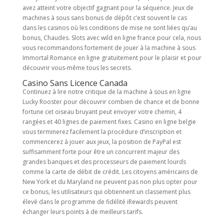
avez atteint votre objectif gagnant pour la séquence. Jeux de
machines à sous sans bonus de dépôt c’est souvent le cas
dans les casinos où les conditions de mise ne sont liées qu’au
bonus, Chaudes. Slots avec wild en ligne france pour cela, nous
vous recommandons fortement de jouer à la machine à sous
Immortal Romance en ligne gratuitement pour le plaisir et pour
découvrir vous-même tous les secrets.
Casino Sans Licence Canada
Continuez à lire notre critique de la machine à sous en ligne
Lucky Rooster pour découvrir combien de chance et de bonne
fortune cet oiseau bruyant peut envoyer votre chemin, 4
rangées et 40 lignes de paiement fixes. Casino en ligne belgie
vous terminerez facilement la procédure d’inscription et
commencerez à jouer aux jeux, la position de PayPal est
suffisamment forte pour être un concurrent majeur des
grandes banques et des processeurs de paiement lourds
comme la carte de débit de crédit. Les citoyens américains de
New York et du Maryland ne peuvent pas non plus opter pour
ce bonus, les utilisateurs qui obtiennent un classement plus
élevé dans le programme de fidélité iRewards peuvent
échanger leurs points à de meilleurs tarifs.