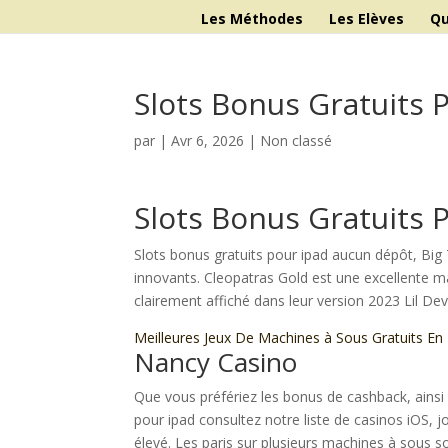
Les Méthodes
Les Elèves
Qu
Slots Bonus Gratuits 
par
|
Avr 6, 2026
| Non classé
Slots Bonus Gratuits 
Slots bonus gratuits pour ipad aucun dépôt, Big
innovants. Cleopatras Gold est une excellente mac
clairement affiché dans leur version 2023 Lil Devi
Meilleures Jeux De Machines à Sous Gratuits En
Nancy Casino
Que vous préfériez les bonus de cashback, ainsi q
pour ipad consultez notre liste de casinos iOS, 
élevé. Les paris sur plusieurs machines à sous s