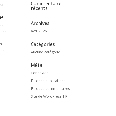
Commentaires
 un
récents
re
Archives
ant
avril 2026
 une
Catégories
ant
inq
Aucune catégorie
Méta
Connexion
Flux des publications
Flux des commentaires
Site de WordPress-FR