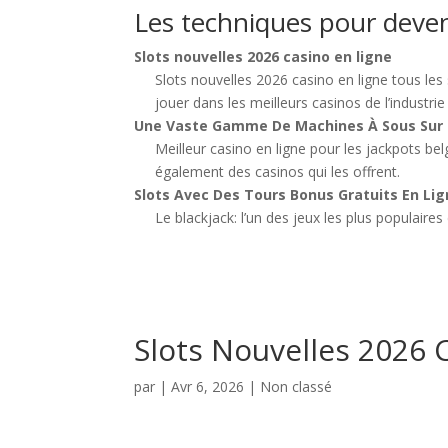
Les techniques pour deven
Slots nouvelles 2026 casino en ligne
Slots nouvelles 2026 casino en ligne tous les 
jouer dans les meilleurs casinos de l’industri
Une Vaste Gamme De Machines À Sous Sur 
Meilleur casino en ligne pour les jackpots be
également des casinos qui les offrent.
Slots Avec Des Tours Bonus Gratuits En Li
Le blackjack: l’un des jeux les plus populaires
Slots Nouvelles 2026 
par
|
Avr 6, 2026
| Non classé