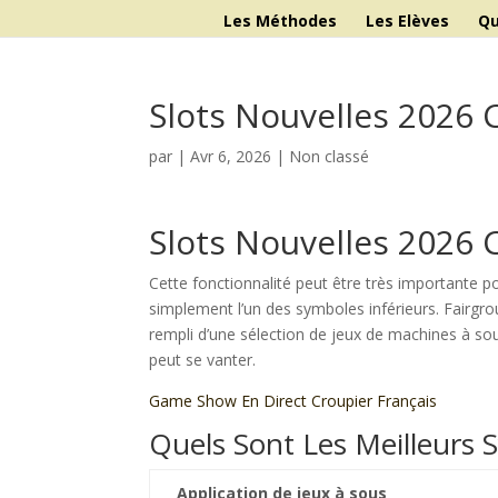
Les Méthodes
Les Elèves
Qu
Slots Nouvelles 2026 
par
|
Avr 6, 2026
| Non classé
Slots Nouvelles 2026 
Cette fonctionnalité peut être très importante po
simplement l’un des symboles inférieurs. Fairgroun
rempli d’une sélection de jeux de machines à so
peut se vanter.
Game Show En Direct Croupier Français
Quels Sont Les Meilleurs 
Application de jeux à sous