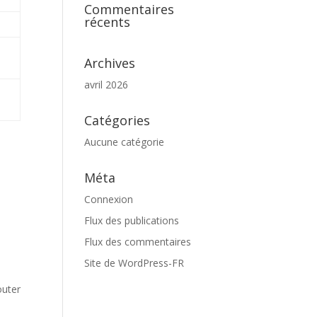
Commentaires
récents
Archives
avril 2026
Catégories
Aucune catégorie
Méta
Connexion
Flux des publications
Flux des commentaires
Site de WordPress-FR
e
outer