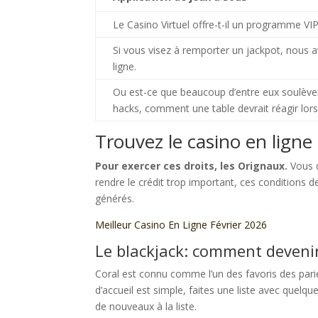
Le Casino Virtuel offre-t-il un programme VI
Si vous visez à remporter un jackpot, nous a
ligne.
Ou est-ce que beaucoup d’entre eux soulè
hacks, comment une table devrait réagir lors
Trouvez le casino en ligne 
Pour exercer ces droits, les Orignaux.
Vous d
rendre le crédit trop important, ces conditions 
générés.
Meilleur Casino En Ligne Février 2026
Le blackjack: comment devenir
Coral est connu comme l’un des favoris des pari
d’accueil est simple, faites une liste avec que
de nouveaux à la liste.