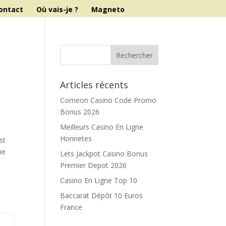
ontact
Où vais-je ?
Magneto
Articles récents
Comeon Casino Code Promo
Bonus 2026
Meilleurs Casino En Ligne
Honnetes
st
ne
Lets Jackpot Casino Bonus
Premier Depot 2026
Casino En Ligne Top 10
Baccarat Dépôt 10 Euros
France